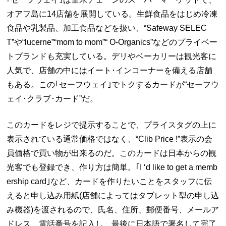
オアフ島に14店舗を展開している。生鮮食品をはじめ冷凍
食品や乳製品、加工食品などを扱い、“Safeway SELEC
T”や“lucerne”“mom to mom”“ O-Organics”などのプライベー
トブランドも充実している。デリやベーカリーは観光客に
人気で、店舗の中にはイート･インコーナーを備える店舗
もある。この｢セーフウェイ｣でトクするカードが“セーフウ
ェイ･クラブ･カード”だ。
このカードをレジで提示することで、プライスタグの上に
表示されている通常価格ではなく、“Clib Price !”表示の会
員価格で買い物が出来るのだ。このカードは日本からの観
光客でも登録でき、作り方は簡単。｢I ‘d like to get a memb
ership card｣など、カードを作りたいことをスタッフに伝
えると申し込み用紙(店舗によってはタブレット型の申し込
み機器)を渡されるので、氏名、住所、郵便番号、メールア
ドレス、電話番号を記入し、最後に日本語で署名して完了