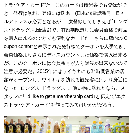
トラ･ケア・カード”だ。このカードは観光客でも登録がで
き、発行は無料。登録には氏名、(日本の)電話番号、Eメー
ルアドレスが必要となるが、1度登録してしまえば｢ロング
ス･ドラッグス｣全店舗で、有効期限無しに会員価格で商品
を購入出来るのでとても便利なカードだ。さらに店内の“C
oupon center”と表示された発行機でクーポンを入手でき、
会員価格よりさらにディスカウントした価格で購入出来る
が、このクーポンには会員番号が入り譲渡が出来ないので
注意が必要だ。2015年にはワイキキにも24時間営業の店
舗がオープンし、ワイキキを訪れる観光客にはより身近に
なった｢ロングス･ドラッグス｣。買い物に訪れたなら、ス
タッフに｢I’d like to get a membership card｣と伝えて“エク
ストラ･ケア・カード”を作ってみてはいかがだろう。