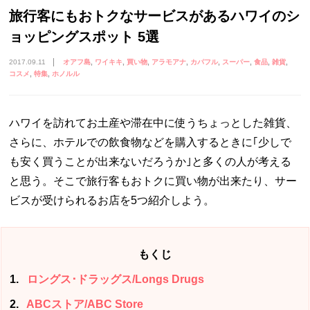
旅行客にもおトクなサービスがあるハワイのシ
ョッピングスポット 5選
2017.09.11
オアフ島
ワイキキ
買い物
アラモアナ
カパフル
スーパー
食品
雑貨
コスメ
特集
ホノルル
ハワイを訪れてお土産や滞在中に使うちょっとした雑貨、
さらに、ホテルでの飲食物などを購入するときに｢少しで
も安く買うことが出来ないだろうか｣と多くの人が考える
と思う。そこで旅行客もおトクに買い物が出来たり、サー
ビスが受けられるお店を5つ紹介しよう。
もくじ
1
ロングス･ドラッグス/Longs Drugs
2
ABCストア/ABC Store