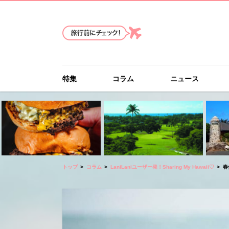
特集
コラム
ニュース
トップ
コラム
LaniLaniユーザー発！Sharing My Hawaii♡
春