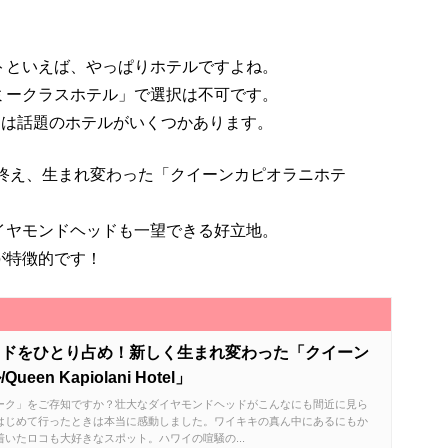
トといえば、やっぱりホテルですよね。
ミークラスホテル」で選択は不可です。
には話題のホテルがいくつかあります。
を終え、生まれ変わった「クイーンカピオラニホテ
イヤモンドヘッドも一望できる好立地。
が特徴的です！
ッドをひとり占め！新しく生まれ変わった「クイーン
en Kapiolani Hotel」
ーク」をご存知ですか？壮大なダイヤモンドヘッドがこんなにも間近に見ら
はじめて行ったときは本当に感動しました。ワイキキの真ん中にあるにもか
いたロコも大好きなスポット。ハワイの喧騒の...