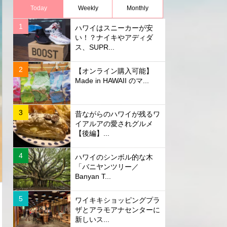
Today
Weekly
Monthly
ハワイはスニーカーが安
い！？ナイキやアディダ
ス、SUPR...
【オンライン購入可能】
Made in HAWAII のマ...
昔ながらのハワイが残るワ
イアルアの愛されグルメ
【後編】...
ハワイのシンボル的な木
「バニヤンツリー／
Banyan T...
ワイキキショッピングプラ
ザとアラモアナセンターに
新しいス...