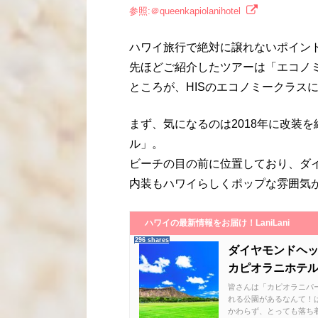
参照:＠queenkapiolanihotel
ハワイ旅行で絶対に譲れないポイン
先ほどご紹介したツアーは「エコノ
ところが、HISのエコノミークラス
まず、気になるのは2018年に改装
ル」。
ビーチの目の前に位置しており、ダ
内装もハワイらしくポップな雰囲気
ハワイの最新情報をお届け！LaniLani
296 shares
ダイヤモンドヘ
カピオラニホテル/Que
皆さんは「カピオラニパ
れる公園があるなんて！
かわらず、とっても落ち着