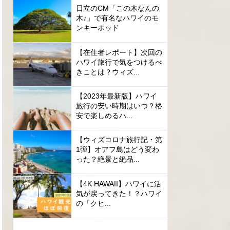
日立のCM「この木なんの
木♪」で有名なハワイのモ
ンキーポッド
【在住者レポート】次回の
ハワイ旅行で気をつけるべ
きことは？ウィズ...
【2023年最新版】ハワイ
旅行の安い時期はいつ？格
安で楽しめるハ...
【ウィズコロナ旅行記・第
1弾】オアフ島はどう変わ
った？絶景と絶品...
【4K HAWAII】ハワイに活
気が戻ってきた！？ハワイ
の「クヒ...