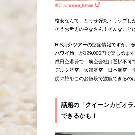
参照:＠lanilani_hawaii
格安なんて、どうせ弾丸トリップし
そうお考えのみなさん！そんなこと
HIS海外ツアーの空席情報ですが、
ハワイ旅」
が129,000円で楽しめます
成田空港発で、航空会社は選択不可
デルタ航空、大韓航空、日本航空、
便の旅をこのお値段で渡航できるの
話題の「クイーンカピオラニホテル
できるかも！