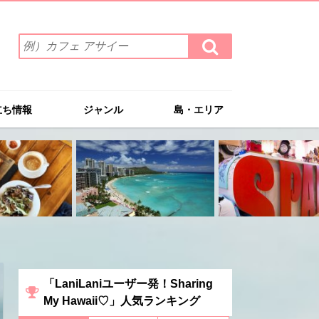
検
検
索
索
ワ
す
る
ー
ド
立ち情報
ジャンル
島・エリア
を
入
力
(例）
カ
フ
ェ
ア
サ
イ
ー
「LaniLaniユーザー発！Sharing
My Hawaii♡」人気ランキング