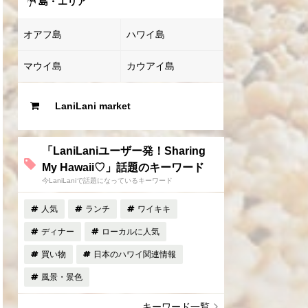
島・エリア
オアフ島
ハワイ島
マウイ島
カウアイ島
LaniLani market
「LaniLaniユーザー発！Sharing
My Hawaii♡」話題のキーワード
今LaniLaniで話題になっているキーワード
人気
ランチ
ワイキキ
ディナー
ローカルに人気
買い物
日本のハワイ関連情報
風景・景色
キーワード一覧