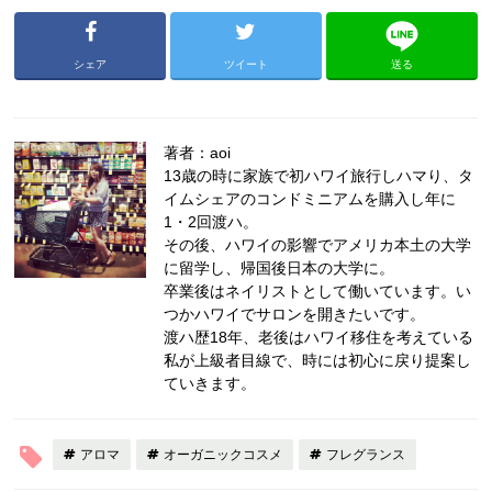
シェア
ツイート
送る
著者：aoi
13歳の時に家族で初ハワイ旅行しハマり、タ
イムシェアのコンドミニアムを購入し年に
1・2回渡ハ。
その後、ハワイの影響でアメリカ本土の大学
に留学し、帰国後日本の大学に。
卒業後はネイリストとして働いています。い
つかハワイでサロンを開きたいです。
渡ハ歴18年、老後はハワイ移住を考えている
私が上級者目線で、時には初心に戻り提案し
ていきます。
アロマ
オーガニックコスメ
フレグランス