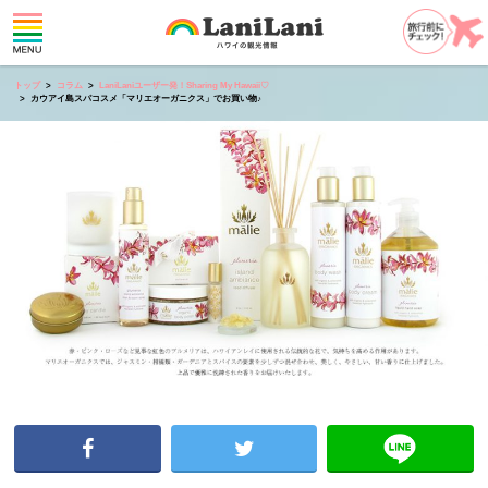
トップ
コラム
LaniLaniユーザー発！Sharing My Hawaii♡
カウアイ島スパコスメ「マリエオーガニクス」でお買い物♪