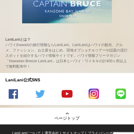
LaniLaniとは？
ハワイ(hawaii)の旅行情報ならLaniLani。LaniLaniはハワイの観光、グル
メ、ファッション、お土産をはじめ、現地オプショナルツアーや話題の流行
スポットを紹介するハワイ情報サイトです。ハワイ情報フリーマガジン
「Hawaiian Breeze LaniLani」は日本とハワイ・ワイキキの計400ヶ所以上
で無料配布中！
LaniLani公式SNS
LaniLani
LaniLani
LaniLani
LaniLani
LaniLani
の
のtwitter
の
の
のLINEを
Facebook
を見る
Youtube
Instagram
見る
ページトップ
を見る
チャンネ
を見る
ルを見る
LaniLaniについて
運営会社
サイトマップ
プライバシーポリシー