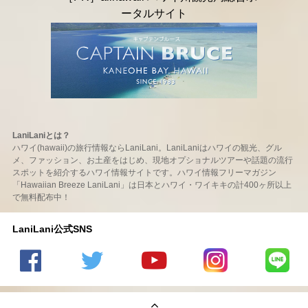
LaniLaniとは？
ハワイ(hawaii)の旅行情報ならLaniLani。LaniLaniはハワイの観光、グル
メ、ファッション、お土産をはじめ、現地オプショナルツアーや話題の流行
スポットを紹介するハワイ情報サイトです。ハワイ情報フリーマガジン
「Hawaiian Breeze LaniLani」は日本とハワイ・ワイキキの計400ヶ所以上
で無料配布中！
LaniLani公式SNS
LaniLani
LaniLani
LaniLani
LaniLani
LaniLani
の
のtwitter
の
の
のLINEを