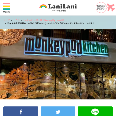
トップ
コラム
LaniLaniユーザー発！Sharing My Hawaii♡
ワイキキ出店情報も！ハワイで絶対外せないレストラン「モンキーポッドキッチン・コオリナ...