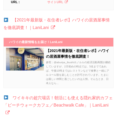
URL：
サイトURL
【2021年最新版・在住者レポ】ハワイの居酒屋事情
を徹底調査！｜LaniLani
ハワイの最新情報をお届け！LaniLani
【2021年最新版・在住者レポ】ハワイ
の居酒屋事情を徹底調査！
参照：@aburiya_ibushiホノルルの経済活動再開が継続
していますが、2月初めの時点では、5名までであれ
ば、午後10時まではレストランなどで食事と一緒にア
ルコール類を楽しむことが許可されています。たまに
は親しい仲間と過ごしたいのは人情。そんなとき、日
本人なら...
ワイキキの超穴場店！朝活にも使える隠れ家的カフェ
「ビーチウォークカフェ／Beachwalk Cafe」｜LaniLani