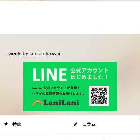
Tweets by lanilanihawaii
特集
コラム