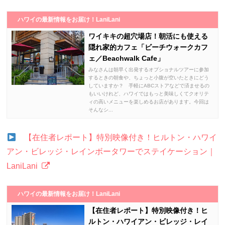
ハワイの最新情報をお届け！LaniLani
ワイキキの超穴場店！朝活にも使える
隠れ家的カフェ「ビーチウォークカフ
ェ／Beachwalk Cafe」
みなさんは朝早く出発するオプショナルツアーに参加
するときの朝食や、ちょっと小腹が空いたときにどう
していますか？ 手軽にABCストアなどで済ませるの
もいいけれど、ハワイではもっと美味しくてクオリテ
ィの高いメニューを楽しめるお店があります。今回は
そんなシ...
【在住者レポート】特別映像付き！ヒルトン・ハワイ
アン・ビレッジ・レインボータワーでステイケーション｜
LaniLani
ハワイの最新情報をお届け！LaniLani
【在住者レポート】特別映像付き！ヒ
ルトン・ハワイアン・ビレッジ・レイ