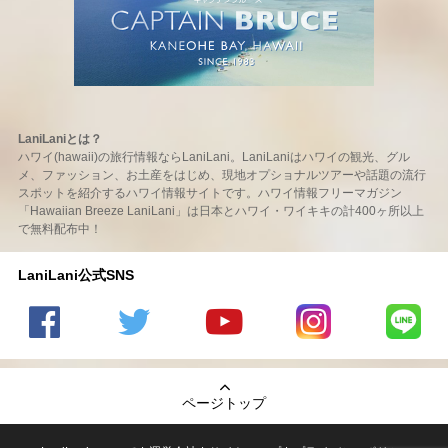
LaniLaniとは？
ハワイ(hawaii)の旅行情報ならLaniLani。LaniLaniはハワイの観光、グル
メ、ファッション、お土産をはじめ、現地オプショナルツアーや話題の流行
スポットを紹介するハワイ情報サイトです。ハワイ情報フリーマガジン
「Hawaiian Breeze LaniLani」は日本とハワイ・ワイキキの計400ヶ所以上
で無料配布中！
LaniLani公式SNS
LaniLani
LaniLani
LaniLani
LaniLani
LaniLani
の
のtwitter
の
の
のLINEを
Facebook
を見る
Youtube
Instagram
見る
ページトップ
を見る
チャンネ
を見る
ルを見る