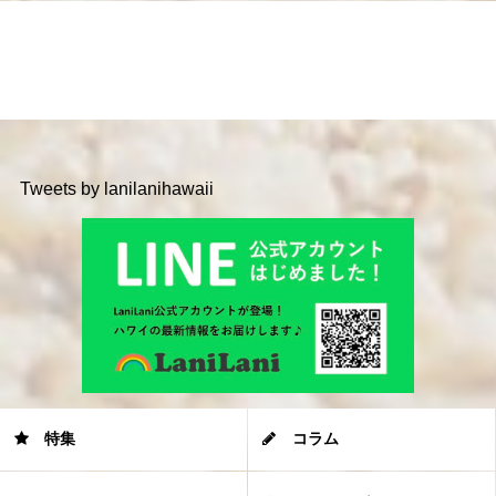
Tweets by lanilanihawaii
特集
コラム