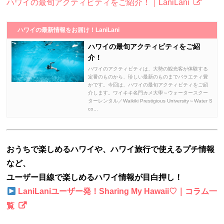
ハワイの最旬アクティビティをご紹介！｜LaniLani
ハワイの最新情報をお届け！LaniLani
ハワイの最旬アクティビティをご紹
介！
ハワイのアクティビティは、大勢の観光客が体験する
定番のものから、珍しい最新のものまでバラエティ豊
かです。今回は、ハワイの最旬アクティビティをご紹
介します。ワイキキ名門カメ大學～ウォータースクー
ターレンタル／Waikiki Prestigious University～Water S
co...
おうちで楽しめるハワイや、ハワイ旅行で使えるプチ情報
など、
ユーザー目線で楽しめるハワイ情報が目白押し！
LaniLaniユーザー発！Sharing My Hawaii♡｜コラム一
覧