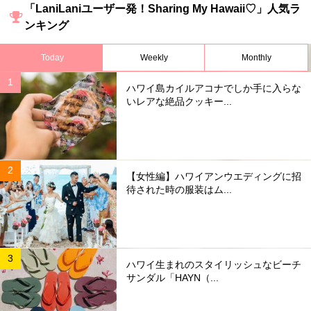
「LaniLaniユーザー発！Sharing My Hawaii♡」人気ラ
ンキング
Today
Weekly
Monthly
ハワイ島カイルアコナでしか手に入らな
いレアな絶品クッキー...
【女性編】ハワイアンウエディングに招
待された時の服装はム...
ハワイ生まれのスタイリッシュなビーチ
サンダル「HAYN（...