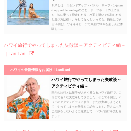
SUPとは、スタンドアップ・パドル・サーフィン(stan
d up paddle surfing)のこと。サーフボードの上に立
ち、波に乗って滑走したり、水面を漕いで移動したり
と遊び方は様々。そしてなんといっても、簡単にでき
る!今回は、ワイキキビーチで気楽にSUPを楽しんだ体
験をご...
ハワイ旅行でやってしまった失敗談～アクティビティ編～
｜LaniLani
ハワイの最新情報をお届け！LaniLani
ハワイ旅行でやってしまった失敗談～
アクティビティ編～
国内の旅行とは勝手が大きく異なるハワイ旅行で、こ
れまで色々な失敗をしてきました。そこで今回は、ハ
ワイのアクティビティに参加、または参加しようとし
て、やってしまった失敗をご紹介します。皆さんも同
じ失敗をしないように注意して、ハワイ旅行を楽しみ
ましょ...