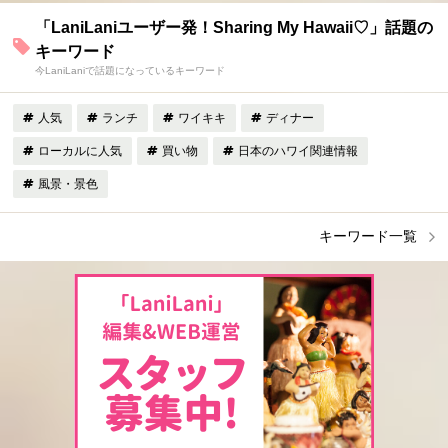
「LaniLaniユーザー発！Sharing My Hawaii♡」話題の
キーワード
今LaniLaniで話題になっているキーワード
人気
ランチ
ワイキキ
ディナー
ローカルに人気
買い物
日本のハワイ関連情報
風景・景色
キーワード一覧