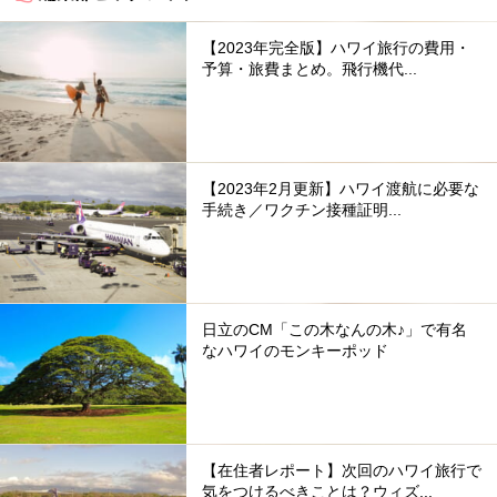
【2023年完全版】ハワイ旅行の費用・
予算・旅費まとめ。飛行機代...
【2023年2月更新】ハワイ渡航に必要な
手続き／ワクチン接種証明...
日立のCM「この木なんの木♪」で有名
なハワイのモンキーポッド
【在住者レポート】次回のハワイ旅行で
気をつけるべきことは？ウィズ...