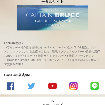
LaniLaniとは？
ハワイ(hawaii)の旅行情報ならLaniLani。LaniLaniはハワイの観光、グル
メ、ファッション、お土産をはじめ、現地オプショナルツアーや話題の流行
スポットを紹介するハワイ情報サイトです。ハワイ情報フリーマガジン
「Hawaiian Breeze LaniLani」は日本とハワイ・ワイキキの計400ヶ所以上
で無料配布中！
LaniLani公式SNS
LaniLani
LaniLani
LaniLani
LaniLani
LaniLani
の
のtwitter
の
の
のLINEを
Facebook
を見る
Youtube
Instagram
見る
ページトップ