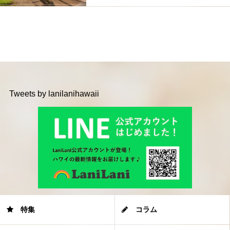
Tweets by lanilanihawaii
特集
コラム