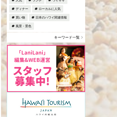
人気
ランチ
ワイキキ
ディナー
ローカルに人気
買い物
日本のハワイ関連情報
風景・景色
キーワード一覧