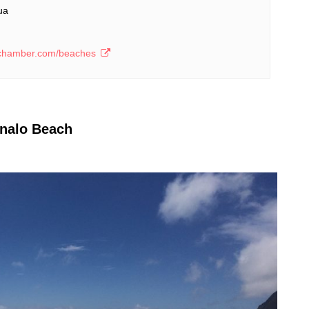
ua
uachamber.com/beaches
lo Beach