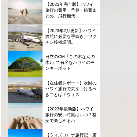
【2023年完全版】ハワイ
旅行の費用・予算・旅費ま
とめ。飛行機代...
【2023年2月更新】ハワイ
渡航に必要な手続き／ワク
チン接種証明...
日立のCM「この木なんの
木♪」で有名なハワイのモ
ンキーポッド
【在住者レポート】次回の
ハワイ旅行で気をつけるべ
きことは？ウィズ...
【2023年最新版】ハワイ
旅行の安い時期はいつ？格
安で楽しめるハ...
【ウィズコロナ旅行記・第