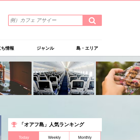
検
検
索
索
ワ
す
る
ー
ド
立ち情報
ジャンル
島・エリア
を
入
力
(例）
カ
フ
ェ
ア
サ
イ
ー
「オアフ島」人気ランキング
Today
Weekly
Monthly