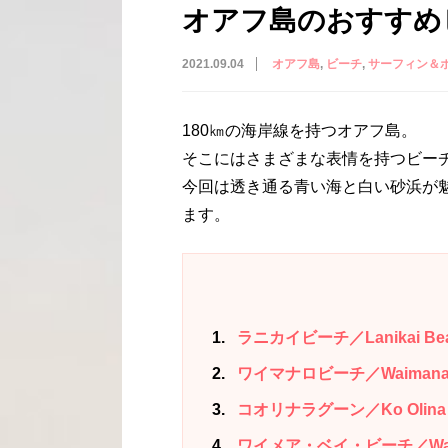
オアフ島のおすすめ
2021.09.04
オアフ島
ビーチ
サーフィン＆
180㎞の海岸線を持つオアフ島。
そこにはさまざまな表情を持つビー
今回は透き通る青い海と白い砂浜が
ます。
1
ラニカイビーチ／Lanikai Be
2
ワイマナロビーチ／Waimanalo
3
コオリナラグーン／Ko Olina 
4
ワイメア・ベイ・ビーチ／Waime