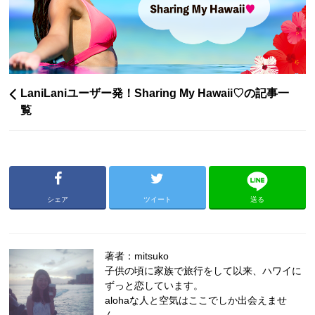
LaniLaniユーザー発！Sharing My Hawaii♡の記事一
覧
シェア
ツイート
送る
著者：mitsuko
子供の頃に家族で旅行をして以来、ハワイに
ずっと恋しています。
alohaな人と空気はここでしか出会えませ
ん。