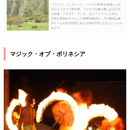
ハワイで、ジュラシック・パークの世界を体感しに出
かけようオアフ島の東、コウラウ山脈の麓にある広大
な牧場「クアロア・ランチ」はファミリーに人気の、
自然と映画をキーとした体験型施設だ。その敷地は東
京ドームの約350倍にあたる500万坪になるというから
おどろ...
マジック・オブ・ポリネシア