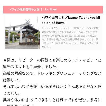
ハワイの最新情報をお届け！LaniLani
ハワイ出雲大社／Izumo Taishakyo Mi
ssion of Hawaii
チャイナタウン、レジェンド川の向かい。ハワイのNo.
1縁結びスポットとして名高いこじんまりとした神社。
1906年に島根県にある出雲大社の分社として建立さ
れ、本堂から運ばれた注連縄が風格を表している。周
辺はかつて日本人街であったため、現在もハワイに住
む日系...
今回は、リピーターの両親でも楽しめるアクティビティと
観光スポットをご紹介しました。
高齢の両親なので、トレッキングやシュノーケリングなど
は難しい。
それでもハワイを楽しめる場所はたくさんあるんだなと感
じました。
興味や体力によってできることは様々ですがぜひ、参考に