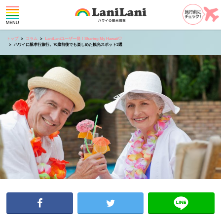
トップ
コラム
LaniLaniユーザー発！Sharing My Hawaii♡
ハワイに親孝行旅行。70歳前後でも楽しめた観光スポット3選