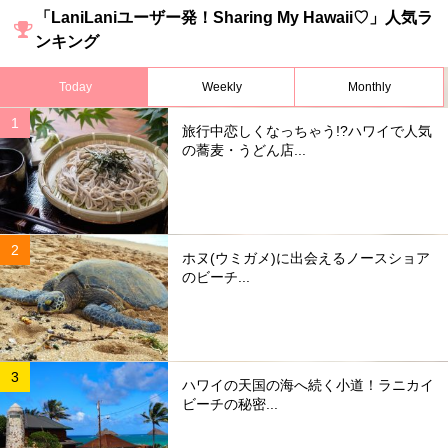
「LaniLaniユーザー発！Sharing My Hawaii♡」人気ラ
ンキング
Today
Weekly
Monthly
旅行中恋しくなっちゃう!?ハワイで人気
の蕎麦・うどん店...
ホヌ(ウミガメ)に出会えるノースショア
のビーチ...
ハワイの天国の海へ続く小道！ラニカイ
ビーチの秘密...