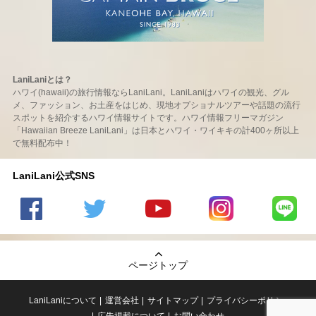
LaniLaniとは？
ハワイ(hawaii)の旅行情報ならLaniLani。LaniLaniはハワイの観光、グル
メ、ファッション、お土産をはじめ、現地オプショナルツアーや話題の流行
スポットを紹介するハワイ情報サイトです。ハワイ情報フリーマガジン
「Hawaiian Breeze LaniLani」は日本とハワイ・ワイキキの計400ヶ所以上
で無料配布中！
LaniLani公式SNS
LaniLani
LaniLani
LaniLani
LaniLani
LaniLani
の
のtwitter
の
の
のLINEを
Facebook
を見る
Youtube
Instagram
見る
ページトップ
を見る
チャンネ
を見る
ルを見る
LaniLaniについて
運営会社
サイトマップ
プライバシーポリシー