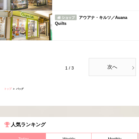
アウアナ・キルツ／Auana
Quilts
次へ
1 / 3
トップ
バッグ
人気ランキング
Today
Weekly
Monthly