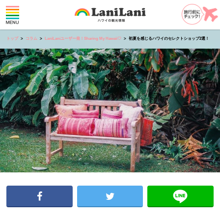
トップ
コラム
LaniLaniユーザー発！Sharing My Hawaii♡
初夏を感じるハワイのセレクトショップ2選！