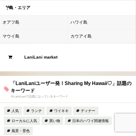
島・エリア
オアフ島
ハワイ島
マウイ島
カウアイ島
LaniLani market
「LaniLaniユーザー発！Sharing My Hawaii♡」話題の
キーワード
今LaniLaniで話題になっているキーワード
人気
ランチ
ワイキキ
ディナー
ローカルに人気
買い物
日本のハワイ関連情報
風景・景色