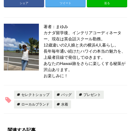
シェア
ツイート
送る
著者：まゆみ
カナダ留学後、インテリアコーディネータ
ー、現在は英会話スクール勤務。
12歳違いの2人娘と夫の横浜4人暮らし。
長年毎年通い続けたハワイの本当の魅力を、
上級者目線で発信してゆきます。
あなたのHawaii旅をさらに楽しくする秘策が
沢山あります。
お楽しみに！
セレクトショップ
バッグ
プレゼント
ローカルブランド
水着
関連する記事