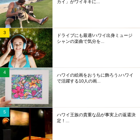
カイ」がワイキキに...
ドライブにも最適!ハワイ出身ミュージ
シャンの楽曲で気分を...
ハワイの絵画をおうちに飾ろう♪ハワイ
で活躍する10人の画...
ハワイ王族の貴重な品が事実上の返還決
定！...