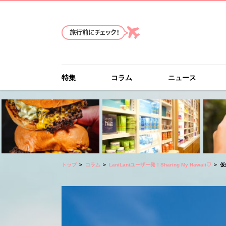
特集
コラム
ニュース
トップ
コラム
LaniLaniユーザー発！Sharing My Hawaii♡
仮