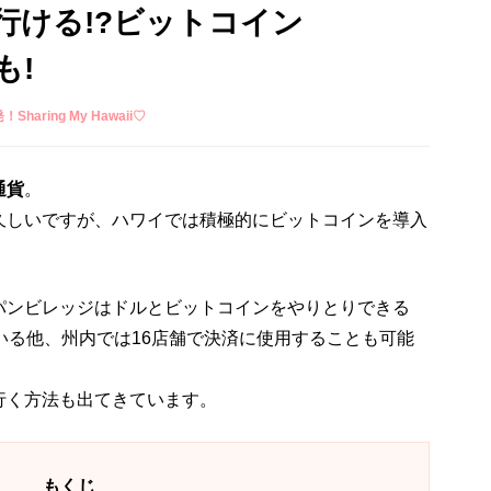
行ける!?ビットコイン
も!
Sharing My Hawaii♡
通貨
。
久しいですが、ハワイでは積極的にビットコインを導入
パンビレッジはドルとビットコインをやりとりできる
いる他、州内では16店舗で決済に使用することも可能
行く方法も出てきています。
もくじ