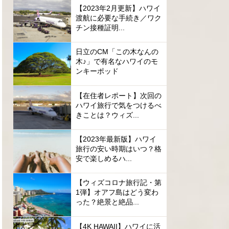
【2023年2月更新】ハワイ
渡航に必要な手続き／ワク
チン接種証明...
日立のCM「この木なんの
木♪」で有名なハワイのモ
ンキーポッド
【在住者レポート】次回の
ハワイ旅行で気をつけるべ
きことは？ウィズ...
【2023年最新版】ハワイ
旅行の安い時期はいつ？格
安で楽しめるハ...
【ウィズコロナ旅行記・第
1弾】オアフ島はどう変わ
った？絶景と絶品...
【4K HAWAII】ハワイに活