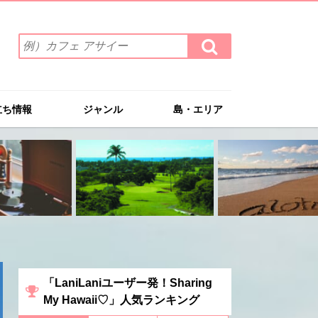
検
検
索
索
ワ
す
る
ー
ド
立ち情報
ジャンル
島・エリア
を
入
力
(例）
カ
フ
ェ
ア
サ
イ
ー
「LaniLaniユーザー発！Sharing
My Hawaii♡」人気ランキング