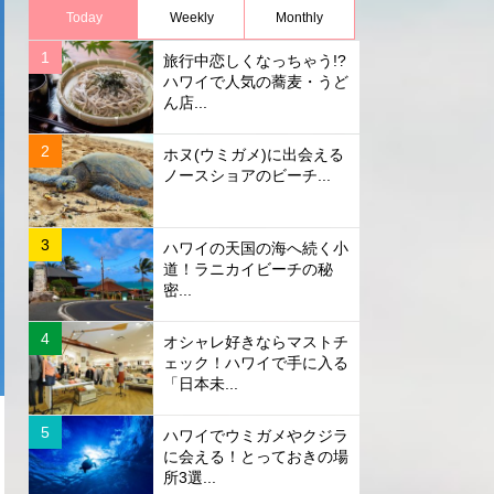
Today
Weekly
Monthly
旅行中恋しくなっちゃう!?
ハワイで人気の蕎麦・うど
ん店...
ホヌ(ウミガメ)に出会える
ノースショアのビーチ...
ハワイの天国の海へ続く小
道！ラニカイビーチの秘
密...
オシャレ好きならマストチ
ェック！ハワイで手に入る
「日本未...
ハワイでウミガメやクジラ
に会える！とっておきの場
所3選...