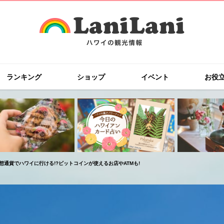
ランキング
ショップ
イベント
お役
想通貨でハワイに行ける!?ビットコインが使えるお店やATMも!