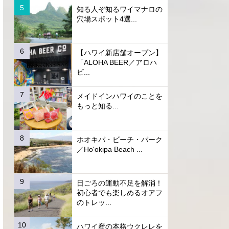
知る人ぞ知るワイマナロの
穴場スポット4選...
【ハワイ新店舗オープン】
「ALOHA BEER／アロハ
ビ...
メイドインハワイのことを
もっと知る...
ホオキパ・ビーチ・パーク
／Ho'okipa Beach ...
日ごろの運動不足を解消！
初心者でも楽しめるオアフ
のトレッ...
ハワイ産の本格ウクレレを