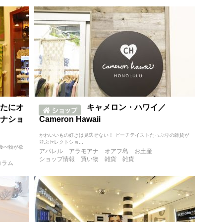
たにオ
キャメロン・ハワイ／
ナショ
Cameron Hawaii
かわいいもの好きは見逃せない！ ビーチテイストたっぷりの雑貨が
並ぶセレクトショ...
食べ物が欲
アパレル
アラモアナ
オアフ島
お土産
ショップ情報
買い物
雑貨
雑貨
コラム