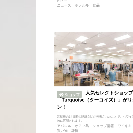
popcorn ...
ニュース
ホノルル
食品
人気セレクトショップ
「Turquoise（ターコイズ）」が
ン！
渡航後の14日間の隔離免除が発表されたことで、ハワイ
的に再開されます。 ...
アパレル
オアフ島
ショップ情報
ワイキキ
買い物
雑貨