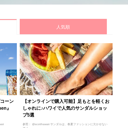
人気順
コーン
【オンラインで購入可能】足もとを軽くお
chen』
しゃれに♪ハワイで人気のサンダルショッ
プ5選
ii
参照： @scotthawaii サンダルは、春夏ファッションに欠かせない