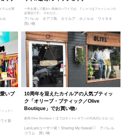
イテムが買
一年を通して暖かい気候のハワイでは、Ｔシャツはファッションの
必需品です。 それだけ...
ルル
アパレル
オアフ島
カイルア
ホノルル
ワイキキ
買い物
愛いブ
10周年を迎えたカイルアの人気ブティッ
ク「オリーブ・ブティック／Olive
Boutique」でお買い物♪
ティック！
参照:Olive Boutique いまではオシャレタウンの代名詞ともなった
ハワイ新
「...
LaniLaniユーザー発！Sharing My Hawaii♡
アパレル
コラム
買い物