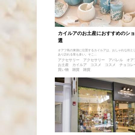
カイルアのお土産におすすめのショ
選
オアフ島の東側に位置するカイルアは、おしゃれな街と
あり訪れる客も多い。そこ...
アクセサリー
アクセサリー
アパレル
オア
お土産
カイルア
コスメ
コスメ
チョコレ
買い物
雑貨
雑貨