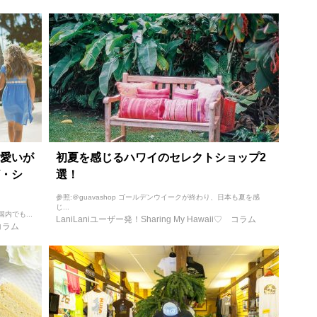
愛いが
初夏を感じるハワイのセレクトショップ2
・シ
選！
参照:＠guavashop ゴールデンウイークが終わり、日本も夏を感
じ...
国内でも...
LaniLaniユーザー発！Sharing My Hawaii♡
コラム
コラム