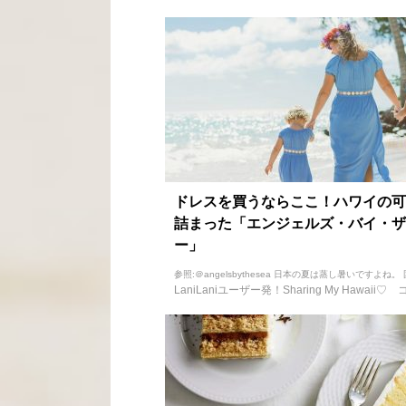
ドレスを買うならここ！ハワイの可
詰まった「エンジェルズ・バイ・ザ
ー」
参照:＠angelsbythesea 日本の夏は蒸し暑いですよね。 
LaniLaniユーザー発！Sharing My Hawaii♡