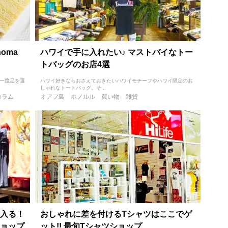
oma
ハワイで手に入れたい♪ マストバイなトー
トバッグのお店4選
 一度足を運
ハワイ好きならおさえておきたいハワイモチーフやハワイ限定のお
しゃれなトートバッグ。そ...
コラム
オアフ島
ホノルル
買い物
雑貨
入る！
おしゃれに差を付けるTシャツはここでゲ
ョップ
ット!! 最旬Tシャツショップ