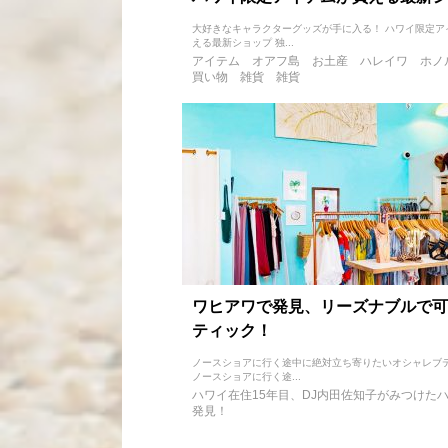
大好きなキャラクターグッズが手に入る！ ハワイ限定ア
える最新ショップ 独...
アイテム
オアフ島
お土産
ハレイワ
ホノ
買い物
雑貨
雑貨
ワヒアワで発見、リーズナブルで可
ティック！
ノースショアに行く途中に絶対立ち寄りたいオシャレブ
ノースショアに行く途...
ハワイ在住15年目、DJ内田佐知子がみつけた
発見！