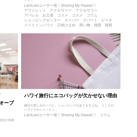
アイ...
LaniLaniユーザー発！Sharing My Hawaii♡
アウトレット
アクセサリー
アクセサリー
アパレル
お土産
コスメ
コスメ
コラム
ショッピングセンター
スーパー
デパート
ビーチ
メイドインハワイ
日焼け止め
買い物
雑貨
雑貨
ハワイ旅行にエコバッグが欠かせない理由
リオープ
旅行の楽しみの一つに、ショッピングがありますよね。 ところが、
ハワイでのショッピン...
LaniLaniユーザー発！Sharing My Hawaii♡
コラム
観光が本格