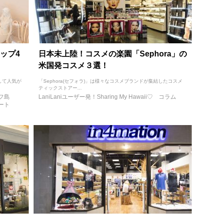
ップ4
日本未上陸！コスメの楽園「Sephora」の
米国発コスメ３選！
して人気が
「Sephora(セフォラ)」は様々なコスメブランドが集結したコスメ
ティックストアー...
フ島
LaniLaniユーザー発！Sharing My Hawaii♡
コラム
ート