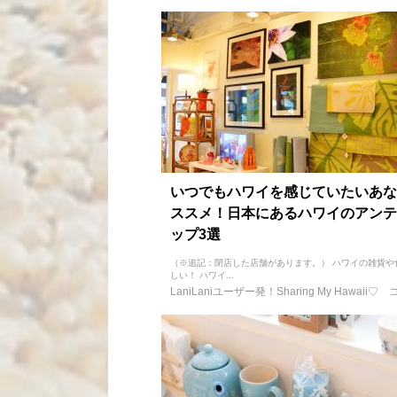
いつでもハワイを感じていたいあな
ススメ！日本にあるハワイのアンテ
ップ3選
（※追記：閉店した店舗があります。） ハワイの雑貨や
しい！ ハワイ...
LaniLaniユーザー発！Sharing My Hawaii♡