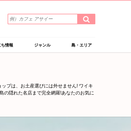
検
検
索
索
ワ
す
る
ー
ド
立ち情報
ジャンル
島・エリア
を
入
力
(例）
カ
フ
ップは、お土産選びには外せません! ワイキ
ェ
島の隠れた名店まで完全網羅!あなたのお気に
ア
サ
イ
ー