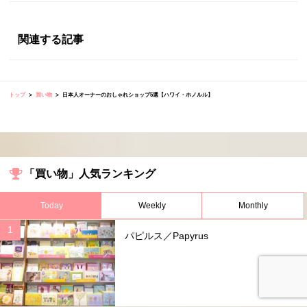
関連する記事
トップ
買い物
日本人オーナーのおしゃれショップ5選【ハワイ・ホノルル】
「買い物」人気ランキング
Today
Weekly
Monthly
パピルス／Papyrus