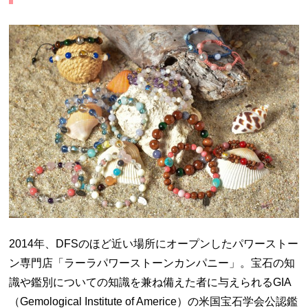
2014年、
DFS
のほど近い場所にオープンしたパワーストー
ン専門店「ラーラパワーストーンカンパニー」。宝石の知
識や鑑別についての知識を兼ね備えた者に与えられる
GIA
（
Gemological Institute of Americe
）の米国宝石学会公認鑑