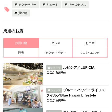
アクセサリー
キュート
リーズナブル
買い物
周辺のお店
お買い物
グルメ
お土産
観光
アクティビティ
スパ・エステ
ルピシア／LUPICIA
ショップ
ここから約0m
ブルー・ハワイ・ライフス
ショップ
タイル／Blue Hawaii Lifestyle
ここから約0m