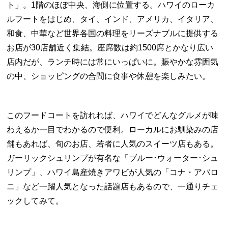
ト」。1階のほぼ中央、海側に位置する。ハワイのローカ
ルフートをはじめ、タイ、インド、アメリカ、イタリア、
和食、中華など世界各国の料理をリーズナブルに提供する
お店が30店舗近く集結。座席数は約1500席とかなり広い
店内だが、ランチ時には常にいっぱいに。賑やかな雰囲気
の中、ショッピングの合間に食事や休憩を楽しみたい。
このフードコートを訪れれば、ハワイでどんなグルメが味
わえるか一目でわかるので便利。ローカルにお馴染みの店
舗もあれば、旬のお店、若者に人気のスイーツ店もある。
ガーリックシュリンプが有名な「ブルー･ウォーター･シュ
リンプ」、ハワイ島産焼きアワビが人気の「コナ・アバロ
ニ」など一躍人気となった話題店もあるので、一通りチェ
ックしてみて。