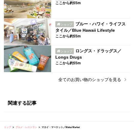
ここから約55m
ブルー・ハワイ・ライフス
ショップ
タイル／Blue Hawaii Lifestyle
ここから約55m
ロングス・ドラッグス／
ショップ
Longs Drugs
ここから約55m
全ての
お買い物
のショップを見る
関連する記事
トップ
グルメ・レストラン
マカイ・マーケット／Makai Market