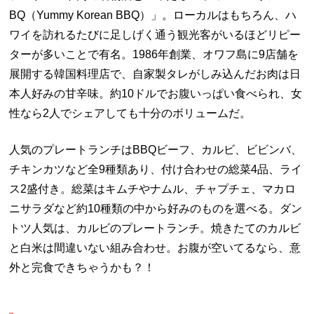
BQ（Yummy Korean BBQ）」。ローカルはもちろん、ハ
ワイを訪れるたびに足しげく通う観光客がいるほどリピー
ターが多いことで有名。1986年創業、オワフ島に9店舗を
展開する韓国料理店で、自家製タレがしみ込んだお肉は日
本人好みの甘辛味。約10ドルでお腹いっぱい食べられ、女
性なら2人でシェアしても十分のボリュームだ。
人気のプレートランチはBBQビーフ、カルビ、ビビンバ、
チキンカツなど全9種類あり、付け合わせの総菜4品、ライ
ス2盛付き。総菜はキムチやナムル、チャプチェ、マカロ
ニサラダなど約10種類の中から好みのものを選べる。ダン
トツ人気は、カルビのプレートランチ。焼きたてのカルビ
と白米は間違いない組み合わせ。お腹が空いてるなら、意
外と完食できちゃうかも？！