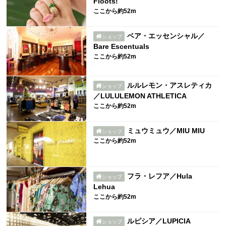
Floots!
ここから約52m
ベア・エッセンシャル／
ショップ
Bare Escentuals
ここから約52m
ルルレモン・アスレティカ
ショップ
／LULULEMON ATHLETICA
ここから約52m
ミュウミュウ／MIU MIU
ショップ
ここから約52m
フラ・レフア／Hula
ショップ
Lehua
ここから約52m
ルピシア／LUPICIA
ショップ