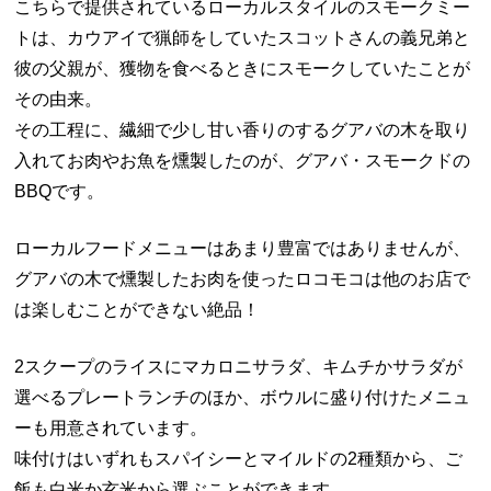
こちらで提供されているローカルスタイルのスモークミー
トは、カウアイで猟師をしていたスコットさんの義兄弟と
彼の父親が、獲物を食べるときにスモークしていたことが
その由来。
その工程に、繊細で少し甘い香りのするグアバの木を取り
入れてお肉やお魚を燻製したのが、グアバ・スモークドの
BBQです。
ローカルフードメニューはあまり豊富ではありませんが、
グアバの木で燻製したお肉を使ったロコモコは他のお店で
は楽しむことができない絶品！
2スクープのライスにマカロニサラダ、キムチかサラダが
選べるプレートランチのほか、ボウルに盛り付けたメニュ
ーも用意されています。
味付けはいずれもスパイシーとマイルドの2種類から、ご
飯も白米か玄米から選ぶことができます。