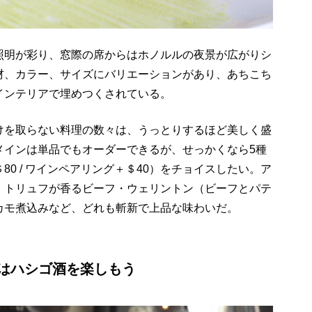
照明が彩り、窓際の席からはホノルルの夜景が広がりシ
材、カラー、サイズにバリエーションがあり、あちこち
インテリアで埋めつくされている。
けを取らない料理の数々は、うっとりするほど美しく盛
メインは単品でもオーダーできるが、せっかくなら5種
0 / ワインペアリング＋＄40）をチョイスしたい。ア
、トリュフが香るビーフ・ウェリントン（ビーフとパテ
カモ煮込みなど、どれも斬新で上品な味わいだ。
はハシゴ酒を楽しもう