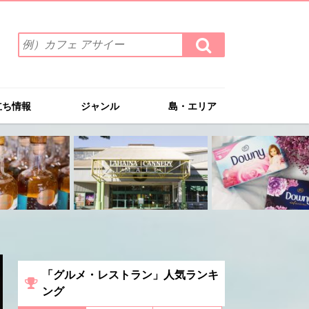
検
検
索
索
ワ
す
る
ー
ド
立ち情報
ジャンル
島・エリア
を
入
力
(例）
カ
フ
ェ
ア
サ
イ
ー
「グルメ・レストラン」人気ランキ
ング