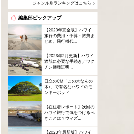
ジャンル別ランキングはこちら
編集部ピックアップ
【2023年完全版】ハワイ
旅行の費用・予算・旅費ま
とめ。飛行機代...
【2023年2月更新】ハワイ
渡航に必要な手続き／ワク
チン接種証明...
日立のCM「この木なんの
木♪」で有名なハワイのモ
ンキーポッド
【在住者レポート】次回の
ハワイ旅行で気をつけるべ
きことは？ウィズ...
【2023年最新版】ハワイ