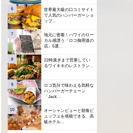
世界最大級の口コミサイト
で人気のハンバーガーショ
ッブ...
地元に密着！ハワイのロー
カル感漂う「ロコ御用達の
店」5選...
22時過ぎまで営業してい
るワイキキのレストラン...
ロコ気分で味わえる気軽な
ハンバーガーチェーン
「Jack ...
オーシャンビューと朝食ビ
ュッフェを堪能できる、高
級ホテル...