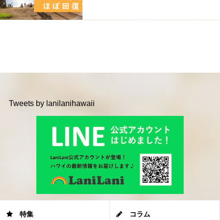
Tweets by lanilanihawaii
特集
コラム