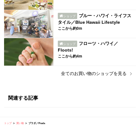
ブルー・ハワイ・ライフス
ショップ
タイル／Blue Hawaii Lifestyle
ここから約0m
フローツ・ハワイ／
ショップ
Floots!
ここから約4m
全ての
お買い物
のショップを見る
関連する記事
トップ
買い物
プラダ／Prada