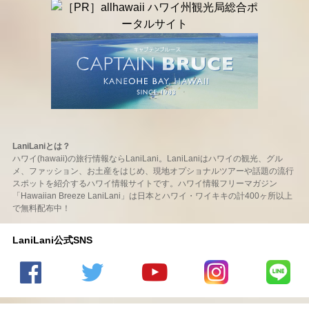
LaniLaniとは？
ハワイ(hawaii)の旅行情報ならLaniLani。LaniLaniはハワイの観光、グル
メ、ファッション、お土産をはじめ、現地オプショナルツアーや話題の流行
スポットを紹介するハワイ情報サイトです。ハワイ情報フリーマガジン
「Hawaiian Breeze LaniLani」は日本とハワイ・ワイキキの計400ヶ所以上
で無料配布中！
LaniLani公式SNS
LaniLani
LaniLani
LaniLani
LaniLani
LaniLani
の
のtwitter
の