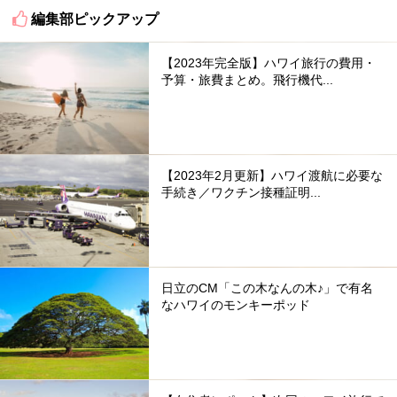
編集部ピックアップ
【2023年完全版】ハワイ旅行の費用・
予算・旅費まとめ。飛行機代...
【2023年2月更新】ハワイ渡航に必要な
手続き／ワクチン接種証明...
日立のCM「この木なんの木♪」で有名
なハワイのモンキーポッド