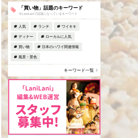
「買い物」話題のキーワード
今LaniLaniで話題になっているキーワード
人気
ランチ
ワイキキ
ディナー
ローカルに人気
買い物
日本のハワイ関連情報
風景・景色
キーワード一覧