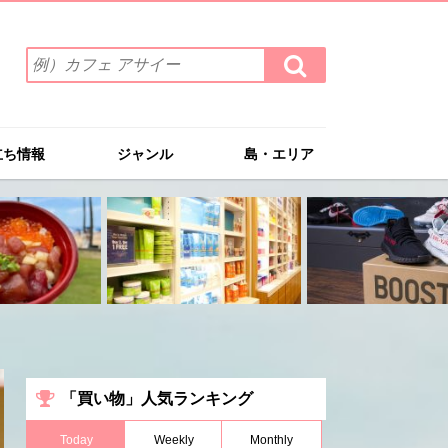
検
検
索
索
ワ
す
る
ー
ド
立ち情報
ジャンル
島・エリア
を
入
力
(例）
カ
フ
ェ
ア
サ
イ
ー
「買い物」人気ランキング
Today
Weekly
Monthly