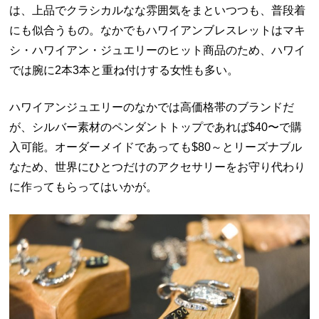
は、上品でクラシカルなな雰囲気をまといつつも、普段着
にも似合うもの。なかでもハワイアンブレスレットはマキ
シ・ハワイアン・ジュエリーのヒット商品のため、ハワイ
では腕に
2
本
3
本と重ね付けする女性も多い。
ハワイアンジュエリーのなかでは高価格帯のブランドだ
が、シルバー素材のペンダントトップであれば
$40
〜で購
入可能。オーダーメイドであっても
$80
～とリーズナブル
なため、世界にひとつだけのアクセサリーをお守り代わり
に作ってもらってはいかが。