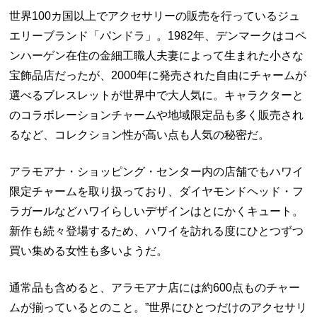
世界
100
カ国以上でアクセサリーの販売を行っているジュ
エリーブランド「パンドラ」。
1982
年、デンマークはコペ
ンハーゲン在住の金細工職人夫妻によって生まれた小さな
宝飾品店だったが、
2000
年に発売された自由にチャームが
選べるブレスレットが世界中で大人気に。キャラクターと
のコラボレーションチャームや地域限定品も多く販売され
るなど、コレクション性が高い点も人気の秘密だ。
アラモアナ・ショッピング・センター内の店舗でもハワイ
限定チャームを取り扱っており、ダイヤモンドヘッド・フ
ラガールなどハワイらしいデザインはとにかくキュート。
新作も続々登場するため、ハワイを訪れる度にひとつずつ
買い集める女性も多いようだ。
通常品も含めると、アラモアナ店には約
600
点ものチャー
ムが揃っているとのこと。”世界にひとつだけのアクセサリ