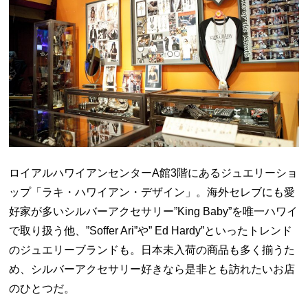
ロイアルハワイアンセンター
A
館
3
階にあるジュエリーショ
ップ「ラキ・ハワイアン・デザイン」。海外セレブにも愛
好家が多いシルバーアクセサリー”
King Baby
”を唯一ハワイ
で取り扱う他、”
Soffer Ari
”や”
Ed Hardy
”といったトレンド
のジュエリーブランドも。日本未入荷の商品も多く揃うた
め、シルバーアクセサリー好きなら是非とも訪れたいお店
のひとつだ。