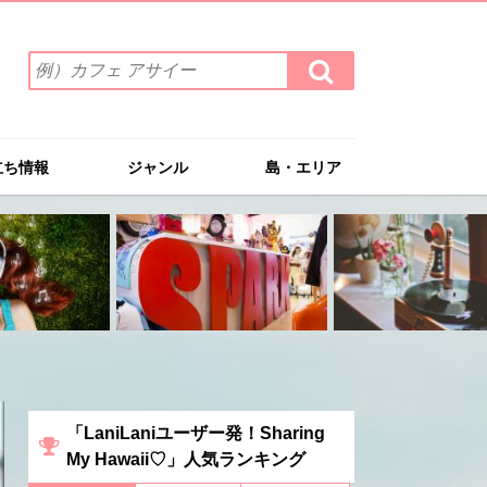
検
検
索
索
ワ
す
る
ー
ド
立ち情報
ジャンル
島・エリア
を
入
力
(例）
カ
フ
ェ
ア
サ
イ
ー
「LaniLaniユーザー発！Sharing
My Hawaii♡」人気ランキング