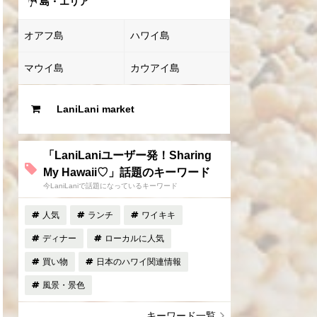
島・エリア
オアフ島
ハワイ島
マウイ島
カウアイ島
LaniLani market
「LaniLaniユーザー発！Sharing
My Hawaii♡」話題のキーワード
今LaniLaniで話題になっているキーワード
人気
ランチ
ワイキキ
ディナー
ローカルに人気
買い物
日本のハワイ関連情報
風景・景色
キーワード一覧