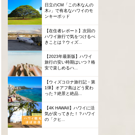
日立のCM「この木なんの
木♪」で有名なハワイのモ
ンキーポッド
【在住者レポート】次回の
ハワイ旅行で気をつけるべ
きことは？ウィズ...
【2023年最新版】ハワイ
旅行の安い時期はいつ？格
安で楽しめるハ...
【ウィズコロナ旅行記・第
1弾】オアフ島はどう変わ
った？絶景と絶品...
【4K HAWAII】ハワイに活
気が戻ってきた！？ハワイ
の「クヒ...