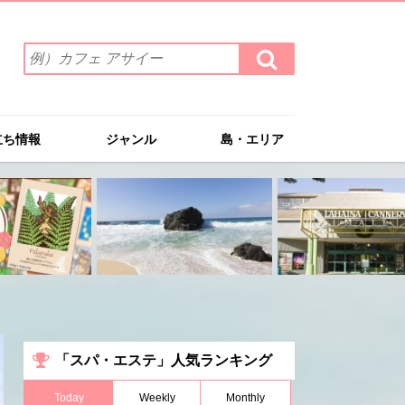
検
検
索
索
ワ
す
る
ー
ド
立ち情報
ジャンル
島・エリア
を
入
力
(例）
カ
フ
ェ
ア
サ
イ
ー
「スパ・エステ」人気ランキング
Today
Weekly
Monthly