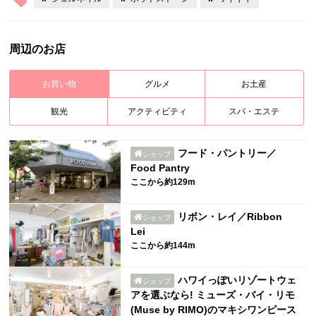
周辺のお店
お買い物
グルメ
お土産
観光
アクティビティ
スパ・エステ
フード・パントリー／
ショップ
Food Pantry
ここから約129m
リボン・レイ／Ribbon
ショップ
Lei
ここから約144m
ハワイっぽいリゾートウェ
ショップ
アを選ぶなら! ミューズ・バイ・リモ
(Muse by RIMO)のマキシワンピース