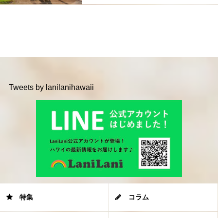
Tweets by lanilanihawaii
特集
コラム