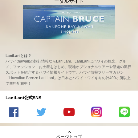
LaniLaniとは？
ハワイ(hawaii)の旅行情報ならLaniLani。LaniLaniはハワイの観光、グル
メ、ファッション、お土産をはじめ、現地オプショナルツアーや話題の流行
スポットを紹介するハワイ情報サイトです。ハワイ情報フリーマガジン
「Hawaiian Breeze LaniLani」は日本とハワイ・ワイキキの計400ヶ所以上
で無料配布中！
LaniLani公式SNS
LaniLani
LaniLani
LaniLani
LaniLani
LaniLani
の
のtwitter
の
の
のLINEを
Facebook
を見る
Youtube
Instagram
見る
ページトップ