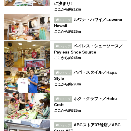
に決まり!
ここから約212m
ルワナ・ハワイ／Luwana
ショップ
Hawaii
ここから約225m
ペイレス・シューソース／
ショップ
Payless Shoe Source
ここから約246m
ハパ・スタイル／Hapa
ショップ
Style
ここから約293m
ホク・クラフト／Hoku
ショップ
Craft
ここから約325m
ABCストア37号店／ABC
ショップ
Store #37