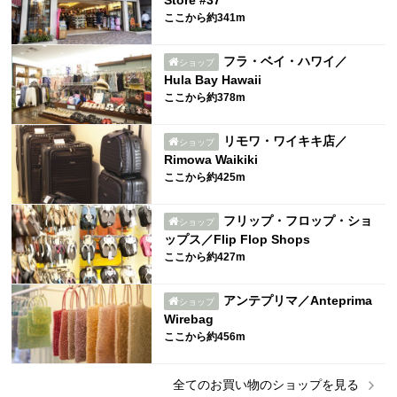
ここから約341m
フラ・ベイ・ハワイ／
ショップ
Hula Bay Hawaii
ここから約378m
リモワ・ワイキキ店／
ショップ
Rimowa Waikiki
ここから約425m
フリップ・フロップ・ショ
ショップ
ップス／Flip Flop Shops
ここから約427m
アンテプリマ／Anteprima
ショップ
Wirebag
ここから約456m
全ての
お買い物
のショップを見る