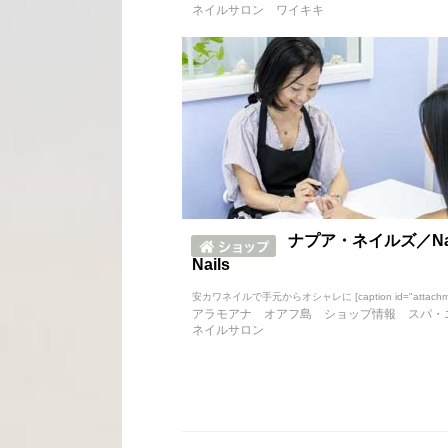
ネイルサロン
ワイキキ
ナプア・ネイルズ／Na 
Nails
安カワネイルで手元からオシャレに [caption id="attachmen
アラモアナ
オアフ島
ショップ情報
スパ・
ネイルサロン