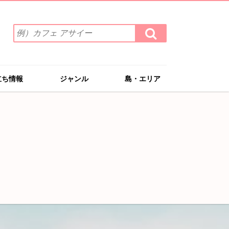
検
検
索
索
ワ
す
る
ー
ド
立ち情報
ジャンル
島・エリア
を
入
力
(例）
カ
フ
ェ
ア
サ
イ
ー