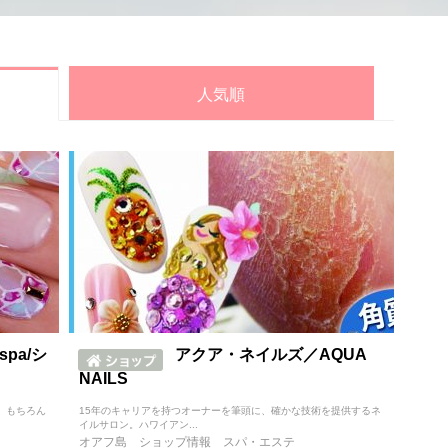
人気順
 spa/シ
アクア・ネイルズ／AQUA
NAILS
。もちろん
15年のキャリアを持つオーナーを筆頭に、確かな技術を提供するネ
イルサロン。ハワイアン...
オアフ島
ショップ情報
スパ・エステ