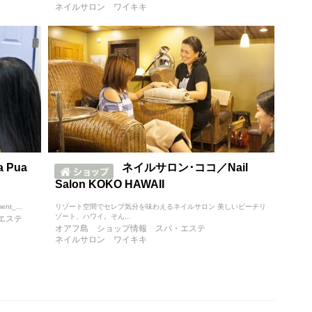
ネイルサロン
ワイキキ
Pua
ネイルサロン･ココ／Nail
Salon KOKO HAWAII
t_...
リゾート空間でセレブ気分を味わえるネイルサロン 美しいビーチリ
ゾート、ハワイ。そん...
エステ
オアフ島
ショップ情報
スパ・エステ
ネイルサロン
ワイキキ