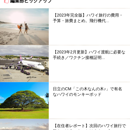
編集部ピックアップ
【2023年完全版】ハワイ旅行の費用・
予算・旅費まとめ。飛行機代...
【2023年2月更新】ハワイ渡航に必要な
手続き／ワクチン接種証明...
日立のCM「この木なんの木♪」で有名
なハワイのモンキーポッド
【在住者レポート】次回のハワイ旅行で