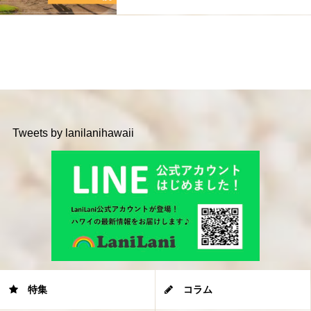
Tweets by lanilanihawaii
特集
コラム