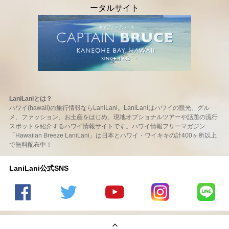
LaniLaniとは？
ハワイ(hawaii)の旅行情報ならLaniLani。LaniLaniはハワイの観光、グル
メ、ファッション、お土産をはじめ、現地オプショナルツアーや話題の流行
スポットを紹介するハワイ情報サイトです。ハワイ情報フリーマガジン
「Hawaiian Breeze LaniLani」は日本とハワイ・ワイキキの計400ヶ所以上
で無料配布中！
LaniLani公式SNS
LaniLani
LaniLani
LaniLani
LaniLani
LaniLani
の
のtwitter
の
の
のLINEを
Facebook
を見る
Youtube