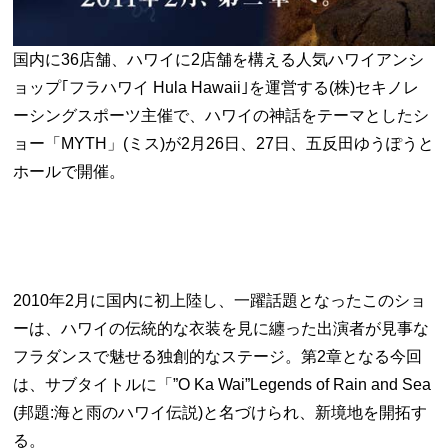
国内に36店舗、ハワイに2店舗を構える人気ハワイアンシ
ョップ｢フラハワイ Hula Hawaii｣を運営する(株)セキノレ
ーシングスポーツ主催で、ハワイの神話をテーマとしたシ
ョー「MYTH」(ミス)が2月26日、27日、五反田ゆうぽうと
ホールで開催。
2010年2月に国内に初上陸し、一躍話題となったこのショ
ーは、ハワイの伝統的な衣装を見に纏った出演者が見事な
フラダンスで魅せる独創的なステージ。第2章となる今回
は、サブタイトルに「”O Ka Wai”Legends of Rain and Sea
(邦題:海と雨のハワイ伝説)と名づけられ、新境地を開拓す
る。