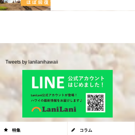
Tweets by lanilanihawaii
特集
コラム