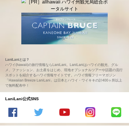
LaniLaniとは？
ハワイ(hawaii)の旅行情報ならLaniLani。LaniLaniはハワイの観光、グル
メ、ファッション、お土産をはじめ、現地オプショナルツアーや話題の流行
スポットを紹介するハワイ情報サイトです。ハワイ情報フリーマガジン
「Hawaiian Breeze LaniLani」は日本とハワイ・ワイキキの計400ヶ所以上
で無料配布中！
LaniLani公式SNS
LaniLani
LaniLani
LaniLani
LaniLani
LaniLani
の
のtwitter
の
の
のLINEを