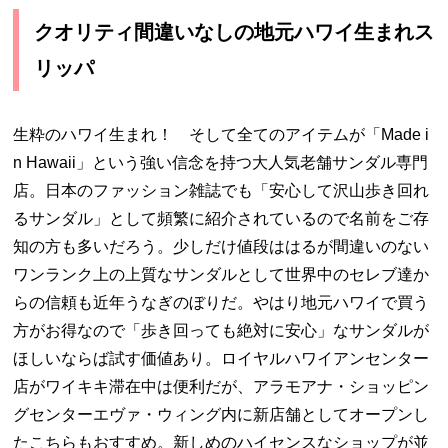
クオリティ間違いなしの地元ハワイ生まれス
リッパ
生粋のハワイ生まれ！ そして全てのアイテムが「Made i
n Hawaii」という強い信念を持つ大人気老舗サンダル専門
店。日本のファッション雑誌でも「安心して沢山歩き回れ
るサンダル」として頻繁に紹介されているので名前をご存
知の方も多いだろう。少しだけ値段ははるが間違いのない
ワンランク上の上質なサンダルとして世界中のセレブ達か
らの信頼も近年うなぎのぼりだ。やはり地元ハワイで買う
方がお得なので「歩き回っても絶対に安心」なサンダルが
ほしいならば試す価値あり。ロイヤルハワイアンセンター
店がワイキキ滞在中は便利だが、アラモアナ・ショッピン
グセンターエヴァ・ウィング内に新店舗としてオープンし
たこちらもおすすめ。新しめのハイセンスなショップが並