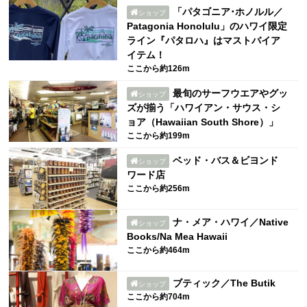
「パタゴニア･ホノルル／
ショップ
Patagonia Honolulu」のハワイ限定
ライン『パタロハ』はマストバイア
イテム！
ここから約126m
最旬のサーフウエアやグッ
ショップ
ズが揃う「ハワイアン・サウス・シ
ョア（Hawaiian South Shore）」
ここから約199m
ベッド・バス＆ビヨンド
ショップ
ワード店
ここから約256m
ナ・メア・ハワイ／Native
ショップ
Books/Na Mea Hawaii
ここから約464m
ブティック／The Butik
ショップ
ここから約704m