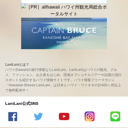
LaniLaniとは？
ハワイ(hawaii)の旅行情報ならLaniLani。LaniLaniはハワイの観光、グル
メ、ファッション、お土産をはじめ、現地オプショナルツアーや話題の流行
スポットを紹介するハワイ情報サイトです。ハワイ情報フリーマガジン
「Hawaiian Breeze LaniLani」は日本とハワイ・ワイキキの計400ヶ所以上
で無料配布中！
LaniLani公式SNS
LaniLani
LaniLani
LaniLani
LaniLani
LaniLani