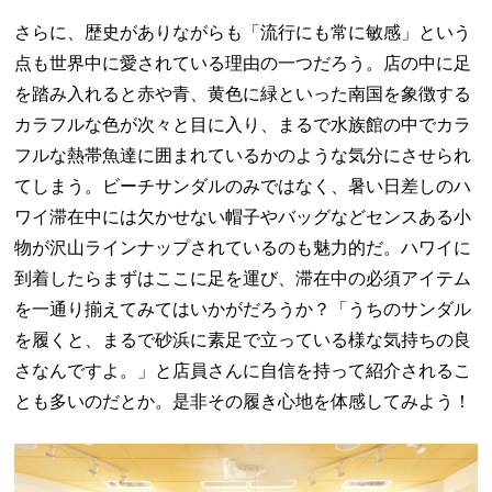
さらに、歴史がありながらも「流行にも常に敏感」という
点も世界中に愛されている理由の一つだろう。店の中に足
を踏み入れると赤や青、黄色に緑といった南国を象徴する
カラフルな色が次々と目に入り、まるで水族館の中でカラ
フルな熱帯魚達に囲まれているかのような気分にさせられ
てしまう。ビーチサンダルのみではなく、暑い日差しのハ
ワイ滞在中には欠かせない帽子やバッグなどセンスある小
物が沢山ラインナップされているのも魅力的だ。ハワイに
到着したらまずはここに足を運び、滞在中の必須アイテム
を一通り揃えてみてはいかがだろうか？「うちのサンダル
を履くと、まるで砂浜に素足で立っている様な気持ちの良
さなんですよ。」と店員さんに自信を持って紹介されるこ
とも多いのだとか。是非その履き心地を体感してみよう！