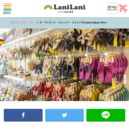
トップ
買い物
アパレル
ザ・アイランド・スリッパー・ストア／The Island Slipper Store