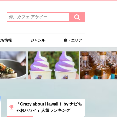
検
検
索
索
ワ
す
る
ー
ド
立ち情報
ジャンル
島・エリア
を
入
力
(例）
カ
フ
ェ
ア
サ
イ
ー
「Crazy about Hawaii！ by ナビち
ゃおハワイ」人気ランキング