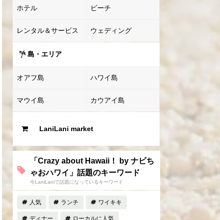
ホテル
ビーチ
レンタル＆サービス
ウェディング
島・エリア
オアフ島
ハワイ島
マウイ島
カウアイ島
LaniLani market
「Crazy about Hawaii！ by ナビち
ゃおハワイ」話題のキーワード
今LaniLaniで話題になっているキーワード
人気
ランチ
ワイキキ
ディナー
ローカルに人気