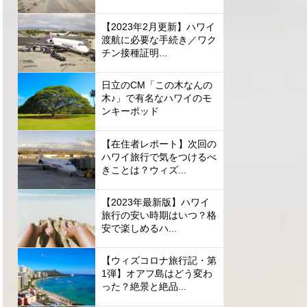
【2023年2月更新】ハワイ
渡航に必要な手続き／ワク
チン接種証明...
日立のCM「この木なんの
木♪」で有名なハワイのモ
ンキーポッド
【在住者レポート】次回の
ハワイ旅行で気をつけるべ
きことは？ウィズ...
【2023年最新版】ハワイ
旅行の安い時期はいつ？格
安で楽しめるハ...
【ウィズコロナ旅行記・第
1弾】オアフ島はどう変わ
った？絶景と絶品...