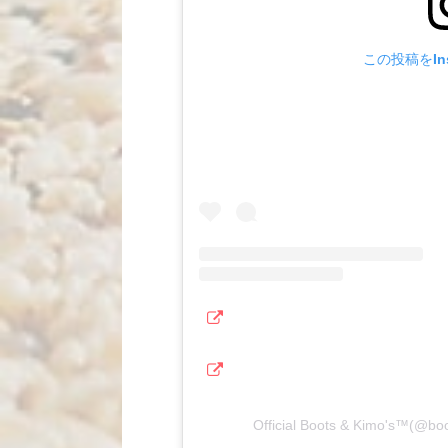
この投稿をIns
Official Boots & Kimo's™