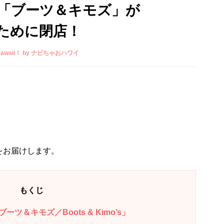
「ブーツ＆キモズ」が
ために閉店！
t Hawaii！ by ナビちゃおハワイ
をお届けします。
もくじ
＆キモズ／Boots & Kimo’s」