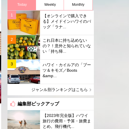
Today
Weekly
Monthly
【オンラインで購入でき
る】メイドインハワイのバ
ッグ「ラナ...
これ日本に持ち込めない
の？！意外と知られていな
い「持ち帰...
ハワイ・カイルアの「ブー
ツ＆キモズ／Boots
&amp...
ジャンル別ランキングはこちら
編集部ピックアップ
【2023年完全版】ハワイ
旅行の費用・予算・旅費ま
とめ。飛行機代...