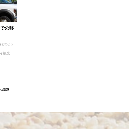
での移
をどのよう
イ観光
ル/送迎