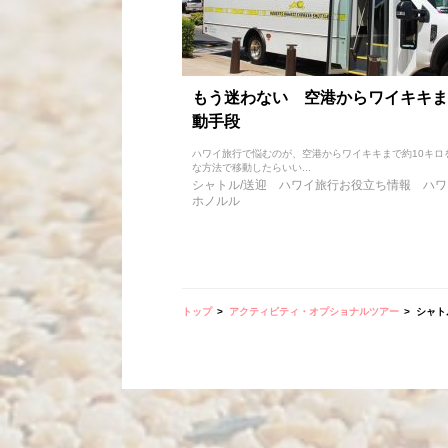
もう迷わない 空港からワイキキま
動手段
ハワイ旅行で悩むのが、空港からワイキキまで約10キロ
な方法で移動したらいい...
シャトル/送迎
ハワイ旅行お役立ち情報
ハワ
ホノルル
トップ
アクティビティ・オプショナルツアー
シャト