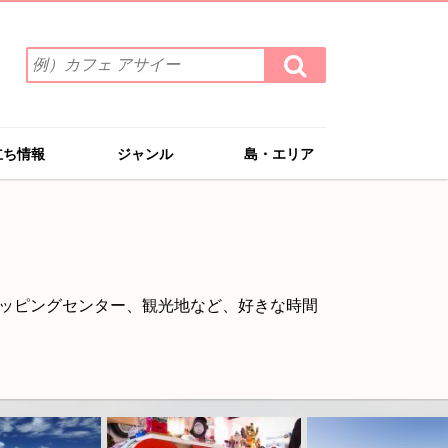
検
検
索
索
ワ
す
る
ー
ド
立ち情報
ジャンル
島・エリア
を
入
力
(例）
カ
フ
ェ
ッピングセンター、観光地など、好きな時間
ア
サ
イ
ー