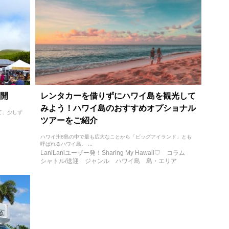
開
レンタカーを借りずにハワイ島を観光して
みよう！ハワイ島のおすすめオプショナル
て、少しず
ツアーをご紹介
ハワイ州8島の中で最も広大なことから「ビッグアイランド」とも
呼ばれるハワイ島。 ...
LaniLaniユーザー発！Sharing My Hawaii♡
コラム
シャトル/送迎
ジャンル
ハワイ島
島・エリア