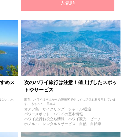
人気順
すめス
次のハワイ旅行は注意！値上げしたスポッ
トやサービス
はない。水
現在、ハワイは本土からの観光客で少しずつ活気を取り戻していま
す。 もちろん、日本人...
オアフ島
サイクリング
シャトル/送迎
パワースポット
ハワイの基本情報
ハワイ旅行お役立ち情報
ハワイ観光
ビーチ
ホノルル
レンタル＆サービス
自然
自転車