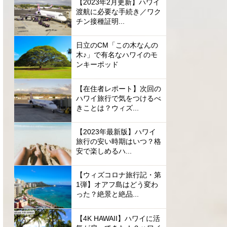
【2023年2月更新】ハワイ
渡航に必要な手続き／ワク
チン接種証明...
日立のCM「この木なんの
木♪」で有名なハワイのモ
ンキーポッド
【在住者レポート】次回の
ハワイ旅行で気をつけるべ
きことは？ウィズ...
【2023年最新版】ハワイ
旅行の安い時期はいつ？格
安で楽しめるハ...
【ウィズコロナ旅行記・第
1弾】オアフ島はどう変わ
った？絶景と絶品...
【4K HAWAII】ハワイに活