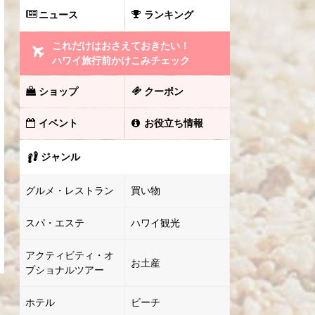
ニュース
ランキング
これだけはおさえておきたい！
ハワイ旅行前かけこみチェック
ショップ
クーポン
イベント
お役立ち情報
ジャンル
グルメ・レストラン
買い物
スパ・エステ
ハワイ観光
アクティビティ・オ
お土産
プショナルツアー
ホテル
ビーチ