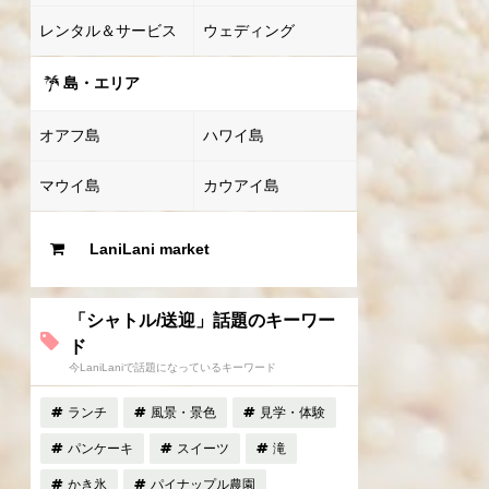
レンタル＆サービス
ウェディング
島・エリア
オアフ島
ハワイ島
マウイ島
カウアイ島
LaniLani market
「シャトル/送迎」話題のキーワー
ド
今LaniLaniで話題になっているキーワード
ランチ
風景・景色
見学・体験
パンケーキ
スイーツ
滝
かき氷
パイナップル農園