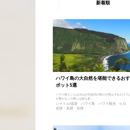
新着順
ハワイ島の大自然を堪能できるおす
ポット5選
ハワイ島といえば火山が代名詞の島だが実はそれだけで
が豊かなこの島には緑も多...
シャトル/送迎
ハワイ島
ハワイ観光
ヒロ
史跡・名跡
自然