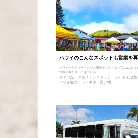
ハワイのこんなスポットも営業を再
ハワイ州がスタートさせた事前テストプログラムによっ
つ観光客が戻ってきている...
オアフ島
グルメ・レストラン
シャトル/送迎
ハワイ観光
ワイキキ
買い物