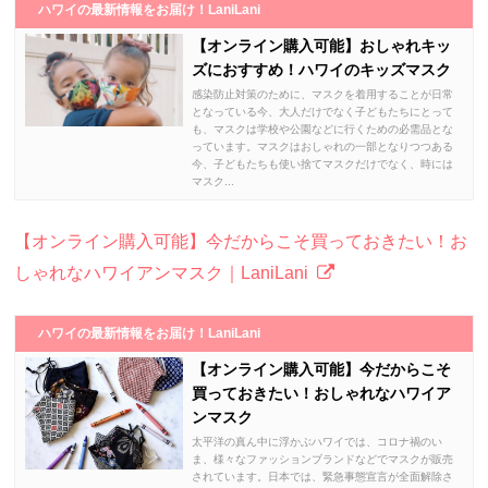
ハワイの最新情報をお届け！LaniLani
【オンライン購入可能】おしゃれキッ
ズにおすすめ！ハワイのキッズマスク
感染防止対策のために、マスクを着用することが日常
となっている今、大人だけでなく子どもたちにとって
も、マスクは学校や公園などに行くための必需品とな
っています。マスクはおしゃれの一部となりつつある
今、子どもたちも使い捨てマスクだけでなく、時には
マスク...
【オンライン購入可能】今だからこそ買っておきたい！お
しゃれなハワイアンマスク｜LaniLani
ハワイの最新情報をお届け！LaniLani
【オンライン購入可能】今だからこそ
買っておきたい！おしゃれなハワイア
ンマスク
太平洋の真ん中に浮かぶハワイでは、コロナ禍のい
ま、様々なファッションブランドなどでマスクが販売
されています。日本では、緊急事態宣言が全面解除さ