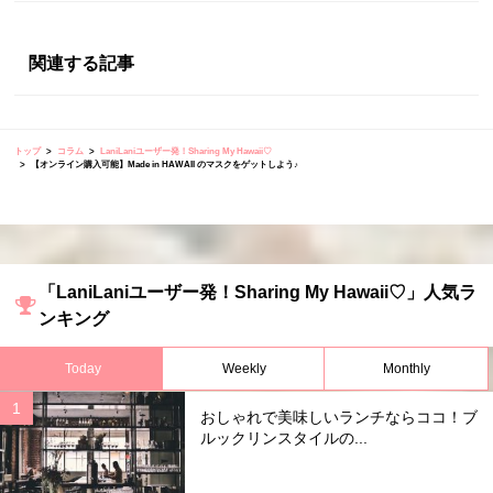
関連する記事
トップ
コラム
LaniLaniユーザー発！Sharing My Hawaii♡
【オンライン購入可能】Made in HAWAII のマスクをゲットしよう♪
「LaniLaniユーザー発！Sharing My Hawaii♡」人気ラ
ンキング
Today
Weekly
Monthly
おしゃれで美味しいランチならココ！ブ
ルックリンスタイルの...