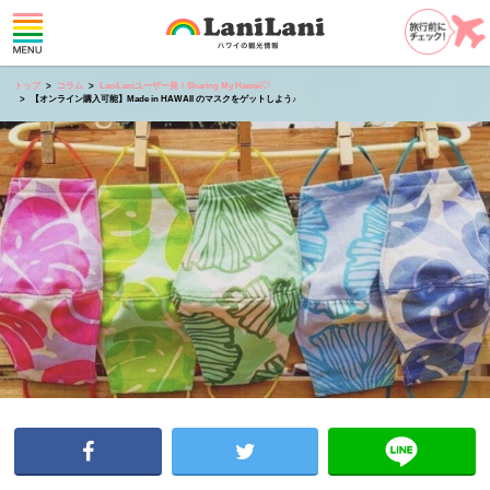
トップ
コラム
LaniLaniユーザー発！Sharing My Hawaii♡
【オンライン購入可能】Made in HAWAII のマスクをゲットしよう♪