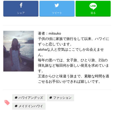
シェア
ツイート
送る
著者：mitsuko
子供の頃に家族で旅行をして以来、ハワイに
ずっと恋しています。
alohaな人と空気はここでしか出会えませ
ん。
毎年の渡ハでは、女子旅、ひとり旅、2泊の
弾丸旅など毎回何か新しい発見を求めていま
す。
王道からひと味違う旅まで、素敵な時間を過
ごせるお手伝いができれば嬉しいです。
ハワイアングッズ
ファッション
メイドインハワイ