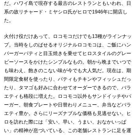
だ。ハワイ島で現存する最古のレストランともいわれ、日
系の故リチャード・ミヤシロ氏がヒロで
1946
年に開店し
た。
火付け役だけあって、ロコモコだけでも
13
種がラインナッ
プ。当時をしのばせるオリジナルロコモコは、ご飯にハン
バーガーパティと目玉焼きを乗せてヒロスタイルのグレー
ビーソースをかけたシンプルなもの。朝から晩までいつで
も味わえ、飽きのこない味が今でも大人気だ。現在は、期
間限定食材を使ったり、パティもチキンやフィッシュだっ
たり、タマゴも好みに合わせてオーダーできるので、バラ
エティも格段に増えた。ロコモコ以外もサンドイッチやバ
ーガー、朝食プレートや日替わりメニュー、弁当などバラ
エティ豊か。さらにリーズナブルな価格も見逃せない。ヒ
ロを訪れた際には「安い、早い、うまい、おなかいっぱ
い」の精神が息づいている、この老舗レストランに足を運