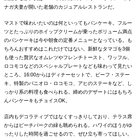
ナガ夫妻が開いた老舗のカジュアルレストランだ。
マストで味わいたいのは何といってもパンケーキ。フルー
ツとたっぷりのホイップクリームが乗ったボリューム満点
のパンケーキは今や朝食の定番メニューとなっている。も
ちろんおすすめはこれだけではない。新鮮なタマゴを
3
個
も使った贅沢なオムレツやフレンチトースト、ワッフル、
ロコモコなどのスペシャルプレートなども味わって見たい
ところ。
16:00
からはディナーセットで、ビーフ・ステー
キ、特製のパニオロ・ロコモコ、アヒのステーキなど、し
っかり系の料理も食べられる。締めのデザートにはもちろ
んパンケーキもチョイス
OK
。
店内もデコラティブではなくすっきりしており、テラス席
からはビーチパークの緑も眺められる。ハワイのほうがゆ
ったりした時間を過ごせるので、ぜひ立ち寄ってほしい。