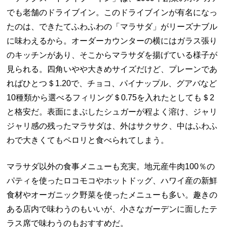
でも老舗のドライブイン。このドライブインが有名になっ
たのは、できたてふわふわの「マラサダ」がリーズナブル
に味わえるから。オーダーカウンターの横にはガラス張り
のキッチンがあり、そこからマラサダを揚げている様子が
見られる。四角いやや大きめサイズだけど、プレーンであ
ればひとつ＄
1.20
で、チョコ、パイナップル、グアバなど
10
種類から選べるフィリング＄
0.75
を入れたとしても＄
2
と格安だ。表面にまぶしたシュガーが程よく溶け、ジャリ
ジャリ感の残ったマラサダは、外はサクサク、中はふわふ
わで大きくてもペロリと食べられてしまう。
マラサダ以外の食事メニューも充実。地元産牛肉
100
％の
パティを使ったロコモコやホットドッグ、ハワイ産の新鮮
食材やオーガニック野菜を使ったメニューも多い。趣きの
ある店内で味わうのもいいが、小さなガーデンに面したテ
ラス席で味わうのもおすすめだ。