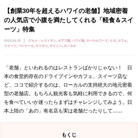
【創業30年を超えるハワイの老舗】地域密着
の人気店で小腹を満たしてくれる「軽食＆スイ
ーツ」特集
2023.04.29
グルメ・レストラン
オアフ島
ハワイ島
ローカルフード
ヒロ
カフェ
スイーツ
パンケーキ
ロコモコ
サイミン
ホノルル
「老舗」といわれるのはレストランばかりじゃない！ 日
本の食堂的存在のドライブインやカフェ、スイーツ店な
ど、ココで紹介するのは、ローカルの支持絶大の地元密着
型の老舗店。もちろん観光客も気軽に利用できるので、何
を食べていいか迷ったらまずはチャレンジしてみよう。日
本上陸の「あの」有名店も実は老舗だったりして……
もくじ