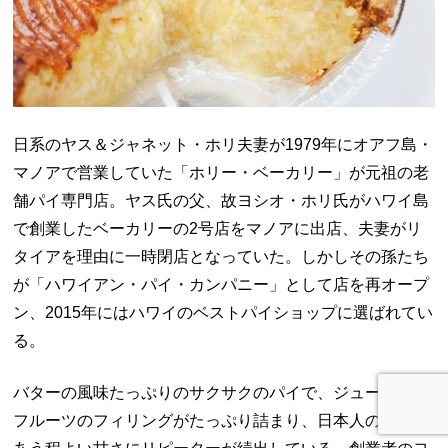
日系のヤス＆ジャネット・ホリ夫妻が
1979
年にオアフ島・
マノアで営業していた「ホリー・ベーカリー」が元祖の老
舗パイ専門店。ヤス氏の父、故ヨシオ・ホリ氏がハワイ島
で創業したベーカリーの
2
号店をマノアに出店、夫妻がリ
タイアを理由に一時閉店となっていた。しかしその孫たち
が「ハワイアン・パイ・カンパニー」として店を再オープ
ン、
2015
年にはハワイのベストパイショップに選ばれてい
る。
バターの風味たっぷりのサクサクのパイで、ジューシーな
フルーツのフィリングがたっぷり詰まり、日本人の口にも