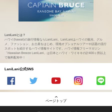
LaniLaniとは？
ハワイ(hawaii)の旅行情報ならLaniLani。LaniLaniはハワイの観光、グル
メ、ファッション、お土産をはじめ、現地オプショナルツアーや話題の流行
スポットを紹介するハワイ情報サイトです。ハワイ情報フリーマガジン
「Hawaiian Breeze LaniLani」は日本とハワイ・ワイキキの計400ヶ所以上
で無料配布中！
LaniLani公式SNS
LaniLani
LaniLani
LaniLani
LaniLani
LaniLani
の
のtwitter
の
の
のLINEを
Facebook
を見る
Youtube
Instagram
見る
ページトップ
を見る
チャンネ
を見る
ルを見る