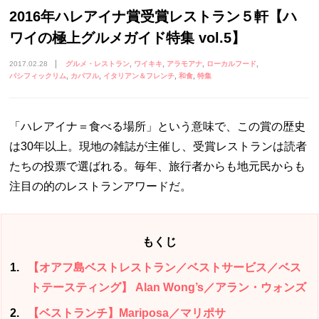
2016年ハレアイナ賞受賞レストラン５軒【ハ
ワイの極上グルメガイド特集 vol.5】
2017.02.28
グルメ・レストラン
ワイキキ
アラモアナ
ローカルフード
パシフィックリム
カパフル
イタリアン＆フレンチ
和食
特集
「ハレアイナ＝食べる場所」という意味で、この賞の歴史
は30年以上。現地の雑誌が主催し、受賞レストランは読者
たちの投票で選ばれる。毎年、旅行者からも地元民からも
注目の的のレストランアワードだ。
もくじ
1
【オアフ島ベストレストラン／ベストサービス／ベス
トテースティング】 Alan Wong’s／アラン・ウォンズ
2
【ベストランチ】Mariposa／マリポサ