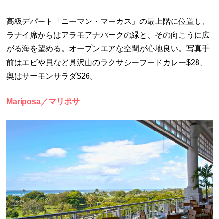
高級デパート「ニーマン・マーカス」の最上階に位置し、
ラナイ席からはアラモアナパークの緑と、その向こうに広
がる海を望める。オープンエアな空間が心地良い。写真手
前はエビや貝など具沢山のラクサシーフードカレー$28、
奥はサーモンサラダ$26。
Mariposa／マリポサ