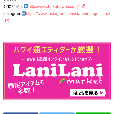
公式サイト
http://www.hokuhawaii.com/
Instagram
https://www.instagram.com/starrwinprojectsinc/