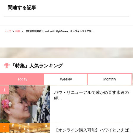
関連する記事
トップ
特集
【追加受注開始】LaniLani×Lilly&Emma オンラインストア限...
「特集」人気ランキング
Today
Weekly
Monthly
バウ・リニューアルで確かめ直す永遠の
絆...
【オンライン購入可能】ハワイといえば