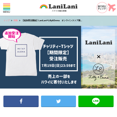
トップ
特集
【追加受注開始】LaniLani×Lilly&Emma オンラインストア限...