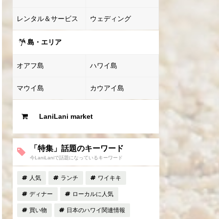
レンタル＆サービス
ウェディング
島・エリア
オアフ島
ハワイ島
マウイ島
カウアイ島
LaniLani market
「特集」話題のキーワード
今LaniLaniで話題になっているキーワード
人気
ランチ
ワイキキ
ディナー
ローカルに人気
買い物
日本のハワイ関連情報