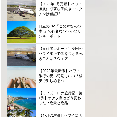
【2023年2月更新】ハワイ
渡航に必要な手続き／ワク
チン接種証明...
日立のCM「この木なんの
木♪」で有名なハワイのモ
ンキーポッド
【在住者レポート】次回の
ハワイ旅行で気をつけるべ
きことは？ウィズ...
【2023年最新版】ハワイ
旅行の安い時期はいつ？格
安で楽しめるハ...
【ウィズコロナ旅行記・第
1弾】オアフ島はどう変わ
った？絶景と絶品...
【4K HAWAII】ハワイに活