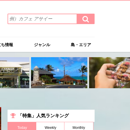
検
検
索
索
ワ
す
る
ー
ド
立ち情報
ジャンル
島・エリア
を
入
力
(例）
カ
フ
ェ
ア
サ
イ
ー
「特集」人気ランキング
Today
Weekly
Monthly