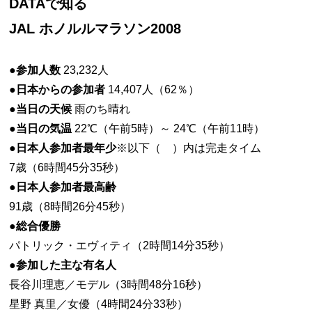
DATAで知る
JAL ホノルルマラソン2008
●参加人数
23,232人
●日本からの参加者
14,407人（62％）
●当日の天候
雨のち晴れ
●当日の気温
22℃（午前5時）～ 24℃（午前11時）
●日本人参加者最年少
※以下（ ）内は完走タイム
7歳（6時間45分35秒）
●日本人参加者最高齢
91歳（8時間26分45秒）
●総合優勝
パトリック・エヴィティ（2時間14分35秒）
●参加した主な有名人
長谷川理恵／モデル（3時間48分16秒）
星野 真里／女優（4時間24分33秒）