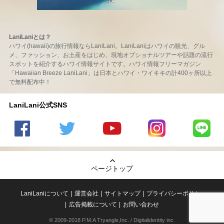
LaniLaniとは？
ハワイ(hawaii)の旅行情報ならLaniLani。LaniLaniはハワイの観光、グル
メ、ファッション、お土産をはじめ、現地オプショナルツアーや話題の流行
スポットを紹介するハワイ情報サイトです。ハワイ情報フリーマガジン
「Hawaiian Breeze LaniLani」は日本とハワイ・ワイキキの計400ヶ所以上
で無料配布中！
LaniLani公式SNS
LaniLani
LaniLani
LaniLani
LaniLani
LaniLani
の
のtwitter
の
の
のLINEを
Facebook
を見る
Youtube
Instagram
見る
ページトップ
を見る
チャンネ
を見る
ルを見る
LaniLaniについて
運営会社
サイトマップ
プライバシーポリシー
広告掲載について
お問い合わせ
© 2009-2018 P.M.A Tryangle,Inc. / Digitalidentity inc.