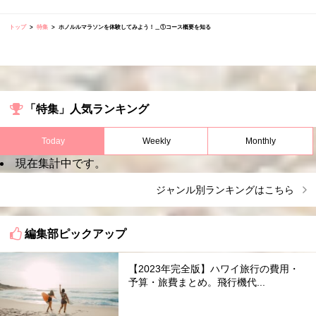
トップ
特集
ホノルルマラソンを体験してみよう！＿①コース概要を知る
「特集」人気ランキング
Today
Weekly
Monthly
現在集計中です。
ジャンル別ランキングはこちら
編集部ピックアップ
【2023年完全版】ハワイ旅行の費用・
予算・旅費まとめ。飛行機代...