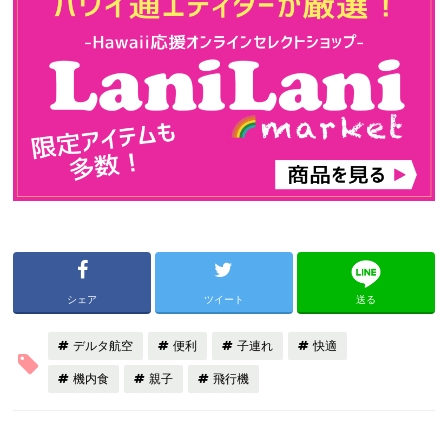
シェア
ツイート
送る
デルタ航空
便利
子連れ
快適
機内食
親子
飛行機