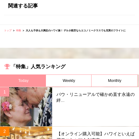
関連する記事
トップ
特集
大人も子供も大満足のハワイ旅！ デルタ航空ならエコノミークラスでも充実のフライトに
「特集」人気ランキング
Today
Weekly
Monthly
バウ・リニューアルで確かめ直す永遠の
絆...
【オンライン購入可能】ハワイといえば