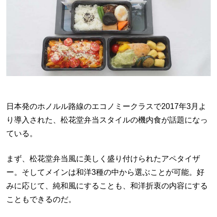
日本発のホノルル路線のエコノミークラスで
2017
年
3
月よ
り導入された、松花堂弁当スタイルの機内食が話題になっ
ている。
まず、松花堂弁当風に美しく盛り付けられたアペタイザ
ー。そしてメインは和洋
3
種の中から選ぶことが可能。好
みに応じて、純和風にすることも、和洋折衷の内容にする
こともできるのだ。