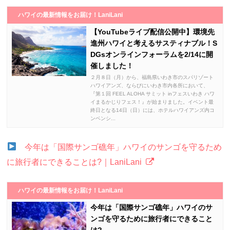
ハワイの最新情報をお届け！LaniLani
【YouTubeライブ配信公開中】環境先
進州ハワイと考えるサスティナブル！S
DGsオンラインフォーラムを2/14に開
催しました！
２月８日（月）から、福島県いわき市のスパリゾート
ハワイアンズ、ならびにいわき市内各所において、
『第１回 FEEL ALOHA サミット inフェスいわき ハワ
イまるかじりフェス！』が始まりました。イベント最
終日となる14日（日）には、ホテルハワイアンズ内コ
ンベンシ...
今年は「国際サンゴ礁年」ハワイのサンゴを守るため
に旅行者にできることは?｜LaniLani
ハワイの最新情報をお届け！LaniLani
今年は「国際サンゴ礁年」ハワイのサ
ンゴを守るために旅行者にできること
は?