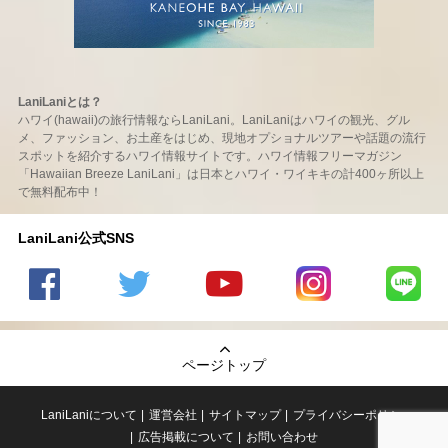
LaniLaniとは？
ハワイ(hawaii)の旅行情報ならLaniLani。LaniLaniはハワイの観光、グル
メ、ファッション、お土産をはじめ、現地オプショナルツアーや話題の流行
スポットを紹介するハワイ情報サイトです。ハワイ情報フリーマガジン
「Hawaiian Breeze LaniLani」は日本とハワイ・ワイキキの計400ヶ所以上
で無料配布中！
LaniLani公式SNS
LaniLani
LaniLani
LaniLani
LaniLani
LaniLani
の
のtwitter
の
の
のLINEを
Facebook
を見る
Youtube
Instagram
見る
ページトップ
を見る
チャンネ
を見る
ルを見る
LaniLaniについて
運営会社
サイトマップ
プライバシーポリシー
広告掲載について
お問い合わせ