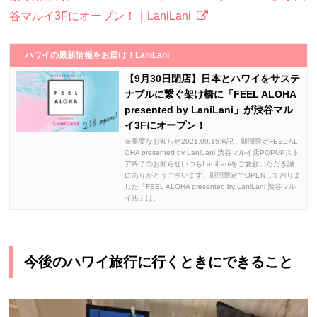
谷マルイ3Fにオープン！｜LaniLani
ハワイの最新情報をお届け！LaniLani
【9月30日閉店】日本とハワイをサステ
ナブルに繋ぐ架け橋に「FEEL ALOHA
presented by LaniLani」が渋谷マル
イ3Fにオープン！
※重要なお知らせ2021.09.15追記 期間限定FEEL AL
OHA presented by LaniLani 渋谷マルイ店POPUPスト
ア終了のお知らせいつもLaniLaniをご愛顧いただき誠
にありがとうございます。期間限定でOPENしておりま
した「FEEL ALOHA presented by LaniLani 渋谷マル
イ店」は、...
今後のハワイ旅行に行くときにできること