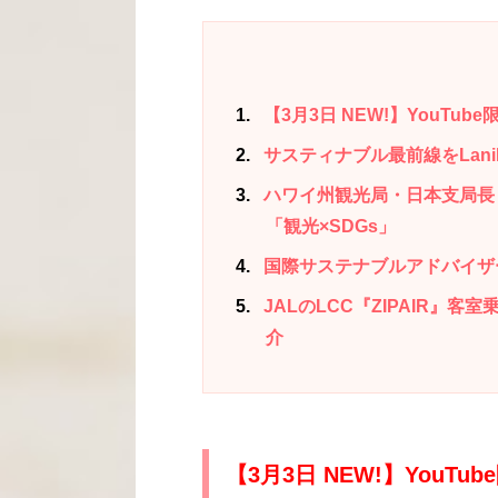
1
【3月3日 NEW!】YouTu
2
サスティナブル最前線をLani
3
ハワイ州観光局・日本支局長
「観光×SDGs」
4
国際サステナブルアドバイザ
5
JALのLCC『ZIPAIR』
介
【3月3日 NEW!】You