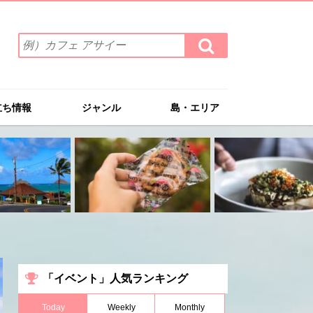
検
検
索
索
ワ
す
る
ー
ド
立ち情報
ジャンル
島・エリア
を
入
力
(例）
カ
フ
ェ
ア
サ
イ
ー
「イベント」人気ランキング
Today
Weekly
Monthly