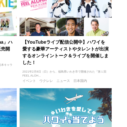
ma」ハ
【YouTubeライブ配信公開中】ハワイを
販売開
愛する豪華アーティストやタレントが出演
するオンライントーク＆ライブを開催しま
した！
絵本キャラ
2021年2月8日（日）から、福島県いわき市で開催された『第１回
FEEL ALOH...
イベント
ウクレレ
ニュース
日本国内