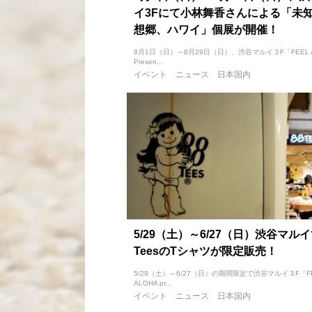
イ3Fにて小林舞香さんによる「未
想郷、ハワイ」個展が開催！
8月1日（日）～8月29日（日）、渋谷マルイ３F「FEEL A
Presen...
イベント
ニュース
日本国内
5/29（土）～6/27（日）渋谷マルイ
TeesのTシャツが限定販売！
5/29（土）～6/27（日）の期間限定で渋谷マルイ３F「F
ALOHA pr...
イベント
ニュース
日本国内