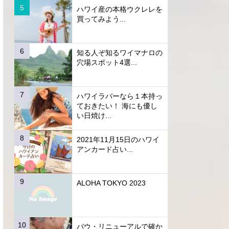
ハワイ産の本格ウクレレを
買ってみよう...
知る人ぞ知るワイマナロの
穴場スポット4選...
ハワイラバーなら１本持っ
ておきたい！ 海にも優し
い日焼け...
2021年11月15日のハワイ
アンカード占い...
ALOHA TOKYO 2023
バウ・リニューアルで確か