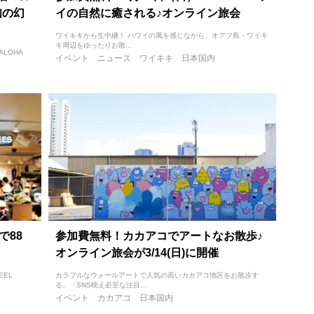
知の幻
イの自然に癒される♪オンライン旅会
ワイキキから生中継！ ハワイの風を感じながら、オアフ島・ワイキ
キ周辺をゆったりお散...
LOHA
イベント
ニュース
ワイキキ
日本国内
で88
参加費無料！カカアコでアートなお散歩♪
オンライン旅会が3/14(日)に開催
EEL
カラフルなウォールアートで人気の高いカカアコ地区をお散歩す
る、「SNS映え必至な注目...
イベント
カカアコ
日本国内