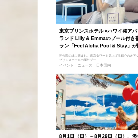
東京プリンスホテル ×ハワイ発アパ
ランド Lilly & Emmaのプール付
ラン「Feel Aloha Pool & Stay
芝公園の緑に囲まれ、東京タワーを見上げる都心のオア
プリンスホテルの屋外プー...
イベント
ニュース
日本国内
8月1日（日）～8月29日（日）、