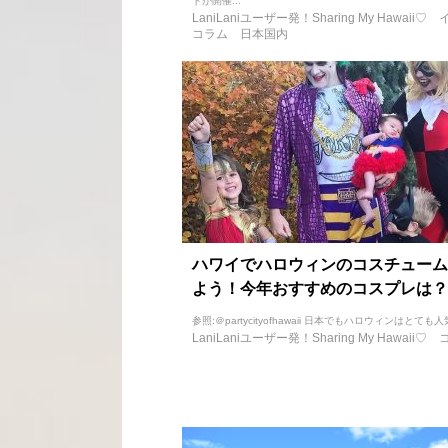
トが開催...
LaniLaniユーザー発！Sharing My Hawaii♡
コラム
日本国内
ハワイでハロウィンのコスチューム
よう！今年おすすめのコスプレは？
参照:＠partycityofhawaii 日本でもハロウィンはとても人
LaniLaniユーザー発！Sharing My Hawaii♡