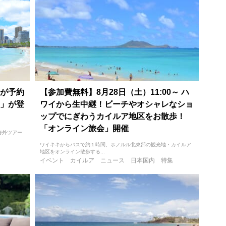
が予約
【参加費無料】8月28日（土）11:00～ ハ
」が登
ワイから生中継！ビーチやオシャレなショ
ップでにぎわうカイルア地区をお散歩！
「オンライン旅会」開催
海外ツアー
ワイキキからバスで約１時間、ホノルル北東部の観光地・カイルア
地区をオンライン散歩する...
イベント
カイルア
ニュース
日本国内
特集