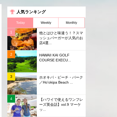
人気ランキング
Today
Weekly
Monthly
他とはひと味違う！？スマ
ッシュバーガーが人気のお
店4選...
HAWAII KAI GOLF
COURSE EXECU...
ホオキパ・ビーチ・パーク
／Ho'okipa Beach ...
【ハワイで使えるワンフレ
ーズ英会話】vol.9 マーケ
ッ...