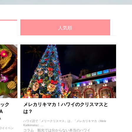
人気順
ック
メレカリキマカ！ハワイのクリスマスと
A
は？
♪
ハワイ語で「メリークリスマス」は、「メレカリキマカ（Mele
Kalikimaka）...
ハワイイベン
コラム
観光では分からない本当のハワイ