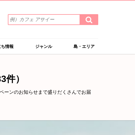
検
検
索
索
ワ
す
る
ー
ド
立ち情報
ジャンル
島・エリア
を
入
力
(例）
33件）
カ
フ
ェ
ペーンのお知らせまで盛りだくさんでお届
ア
サ
イ
ー