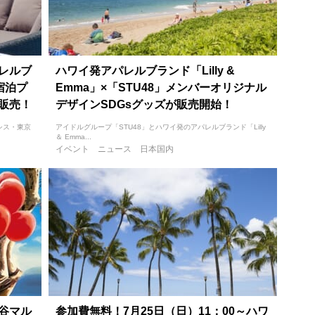
レルブ
ハワイ発アパレルブランド「Lilly &
き宿泊プ
Emma」×「STU48」メンバーオリジナル
」が販売！
デザインSDGsグッズが販売開始！
シス・東京
アイドルグループ「STU48」とハワイ発のアパレルブランド「Lilly
＆ Emma...
イベント
ニュース
日本国内
渋谷マル
参加費無料！7月25日（日）11：00～ハワ