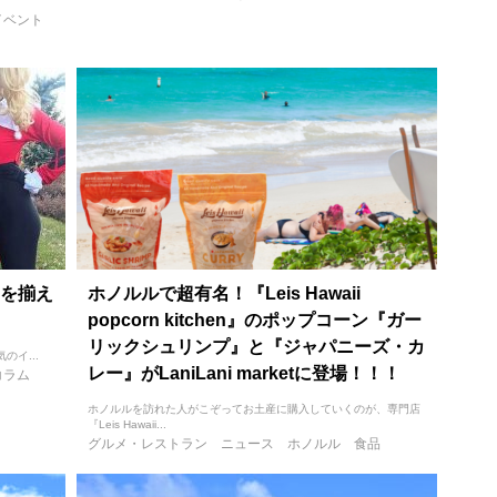
イベント
を揃え
ホノルルで超有名！『Leis Hawaii
popcorn kitchen』のポップコーン『ガー
リックシュリンプ』と『ジャパニーズ・カ
気のイ...
レー』がLaniLani marketに登場！！！
コラム
ホノルルを訪れた人がこぞってお土産に購入していくのが、専門店
『Leis Hawaii...
グルメ・レストラン
ニュース
ホノルル
食品