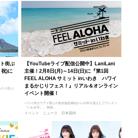
ト街ぶ
【YouTubeライブ配信公開中】LaniLani
・祝)に
主催！2月8日(月)～14日(日)に『第1回
FEEL ALOHA サミット inいわき ハワイ
まるかじりフェス！』リアル＆オンライン
ったり街ぶ
イベント開催！
ハワイ州カウアイ郡との友好協定締結から10年を迎えたフラシティ
「いわき市」。 映画...
イベント
ニュース
日本国内