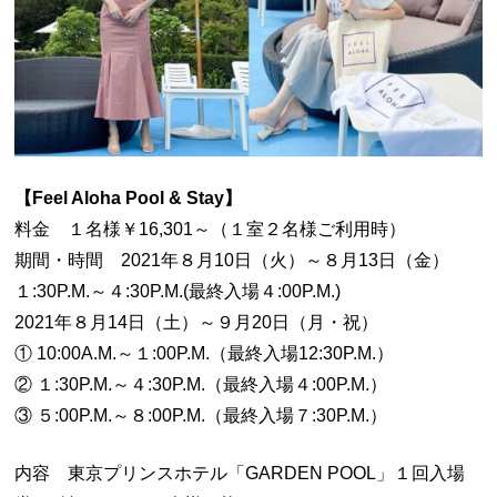
【Feel Aloha Pool & Stay】
料金 １名様￥16,301～（１室２名様ご利用時）
期間・時間 2021年８月10日（火）～８月13日（金）
１:30P.M.～４:30P.M.(最終入場４:00P.M.)
2021年８月14日（土）～９月20日（月・祝）
① 10:00A.M.～１:00P.M.（最終入場12:30P.M.）
② １:30P.M.～４:30P.M.（最終入場４:00P.M.）
③ ５:00P.M.～８:00P.M.（最終入場７:30P.M.）
内容 東京プリンスホテル「GARDEN POOL」１回入場