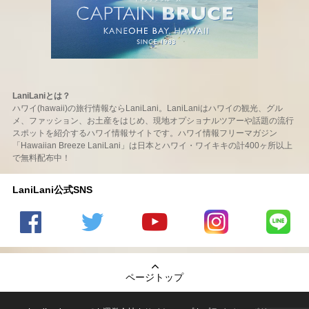
LaniLaniとは？
ハワイ(hawaii)の旅行情報ならLaniLani。LaniLaniはハワイの観光、グル
メ、ファッション、お土産をはじめ、現地オプショナルツアーや話題の流行
スポットを紹介するハワイ情報サイトです。ハワイ情報フリーマガジン
「Hawaiian Breeze LaniLani」は日本とハワイ・ワイキキの計400ヶ所以上
で無料配布中！
LaniLani公式SNS
LaniLani
LaniLani
LaniLani
LaniLani
LaniLani
の
のtwitter
の
の
のLINEを
Facebook
を見る
Youtube
Instagram
見る
ページトップ
を見る
チャンネ
を見る
ルを見る