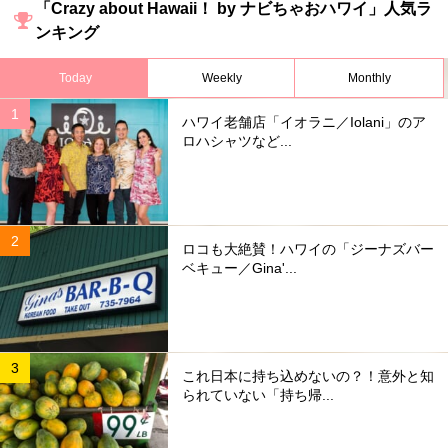
「Crazy about Hawaii！ by ナビちゃおハワイ」人気ラ
ンキング
Today
Weekly
Monthly
ハワイ老舗店「イオラニ／Iolani」のア
ロハシャツなど...
ロコも大絶賛！ハワイの「ジーナズバー
ベキュー／Gina'...
これ日本に持ち込めないの？！意外と知
られていない「持ち帰...