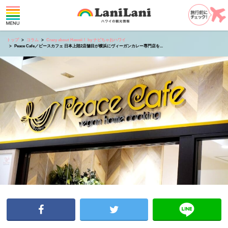
トップ
コラム
Crazy about Hawaii！ by ナビちゃおハワイ
Peace Cafe／ピースカフェ 日本上陸2店舗目が横浜にヴィーガンカレー専門店を...