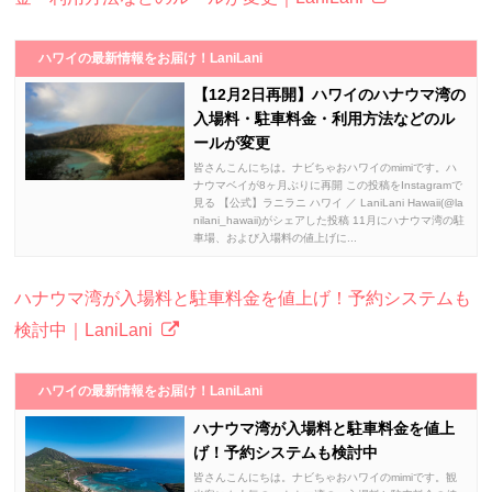
ハワイの最新情報をお届け！LaniLani
【12月2日再開】ハワイのハナウマ湾の
入場料・駐車料金・利用方法などのル
ールが変更
皆さんこんにちは。ナビちゃおハワイのmimiです。ハ
ナウマベイが8ヶ月ぶりに再開 この投稿をInstagramで
見る 【公式】ラニラニ ハワイ ／ LaniLani Hawaii(@la
nilani_hawaii)がシェアした投稿 11月にハナウマ湾の駐
車場、および入場料の値上げに...
ハナウマ湾が入場料と駐車料金を値上げ！予約システムも
検討中｜LaniLani
ハワイの最新情報をお届け！LaniLani
ハナウマ湾が入場料と駐車料金を値上
げ！予約システムも検討中
皆さんこんにちは。ナビちゃおハワイのmimiです。観