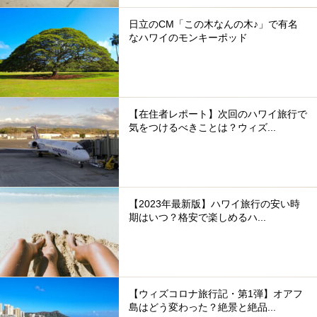
日立のCM「この木なんの木♪」で有名
なハワイのモンキーポッド
【在住者レポート】次回のハワイ旅行で
気をつけるべきことは？ウィズ...
【2023年最新版】ハワイ旅行の安い時
期はいつ？格安で楽しめるハ...
【ウィズコロナ旅行記・第1弾】オアフ
島はどう変わった？絶景と絶品...