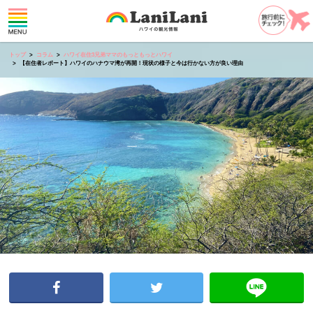
トップ
コラム
ハワイ在住3兄弟ママのもっともっとハワイ
【在住者レポート】ハワイのハナウマ湾が再開！現状の様子と今は行かない方が良い理由