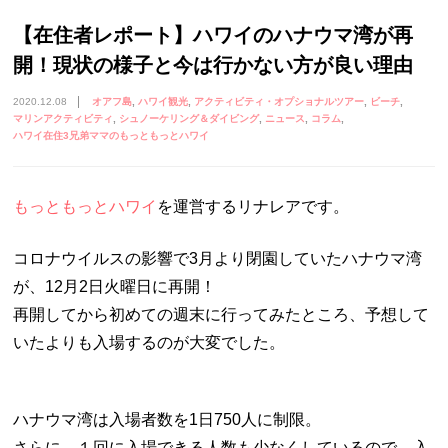
【在住者レポート】ハワイのハナウマ湾が再
開！現状の様子と今は行かない方が良い理由
2020.12.08
オアフ島
ハワイ観光
アクティビティ・オプショナルツアー
ビーチ
マリンアクティビティ
シュノーケリング＆ダイビング
ニュース
コラム
ハワイ在住3兄弟ママのもっともっとハワイ
もっともっとハワイ
を運営するリナレアです。
コロナウイルスの影響で3月より閉園していたハナウマ湾
が、12月2日火曜日に再開！
再開してから初めての週末に行ってみたところ、予想して
いたよりも入場するのが大変でした。
ハナウマ湾は入場者数を1日750人に制限。
さらに、１回に入場できる人数も少なくしているので、入