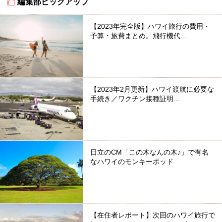
編集部ピックアップ
【2023年完全版】ハワイ旅行の費用・
予算・旅費まとめ。飛行機代...
【2023年2月更新】ハワイ渡航に必要な
手続き／ワクチン接種証明...
日立のCM「この木なんの木♪」で有名
なハワイのモンキーポッド
【在住者レポート】次回のハワイ旅行で