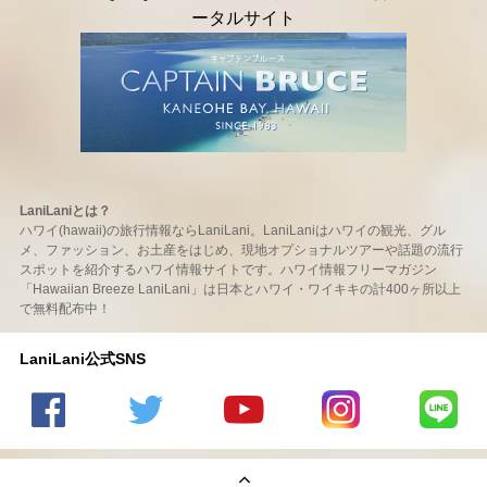
LaniLaniとは？
ハワイ(hawaii)の旅行情報ならLaniLani。LaniLaniはハワイの観光、グル
メ、ファッション、お土産をはじめ、現地オプショナルツアーや話題の流行
スポットを紹介するハワイ情報サイトです。ハワイ情報フリーマガジン
「Hawaiian Breeze LaniLani」は日本とハワイ・ワイキキの計400ヶ所以上
で無料配布中！
LaniLani公式SNS
LaniLani
LaniLani
LaniLani
LaniLani
LaniLani
の
のtwitter
の
の
のLINEを
Facebook
を見る
Youtube