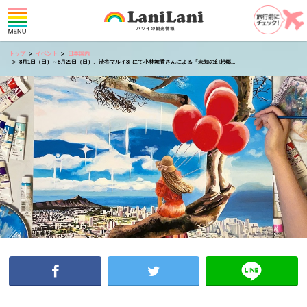
トップ
イベント
日本国内
8月1日（日）～8月29日（日）、渋谷マルイ3Fにて小林舞香さんによる「未知の幻想郷...