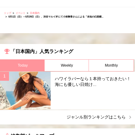
トップ
イベント
日本国内
8月1日（日）～8月29日（日）、渋谷マルイ3Fにて小林舞香さんによる「未知の幻想郷...
「日本国内」人気ランキング
Today
Weekly
Monthly
ハワイラバーなら１本持っておきたい！
海にも優しい日焼け...
ジャンル別ランキングはこちら