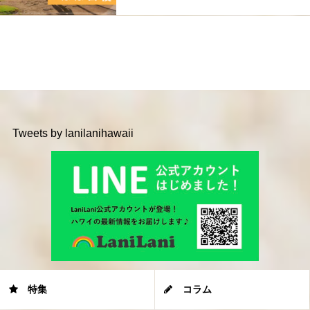
Tweets by lanilanihawaii
特集
コラム