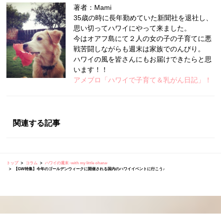
著者：Mami
35歳の時に長年勤めていた新聞社を退社し、
思い切ってハワイにやって来ました。
今はオアフ島にて２人の女の子の子育てに悪
戦苦闘しながらも週末は家族でのんびり。
ハワイの風を皆さんにもお届けできたらと思
います！！
アメブロ「ハワイで子育て＆乳がん日記」！
関連する記事
トップ
コラム
ハワイの週末 -with my little ohana-
【GW特集】今年のゴールデンウィークに開催される国内のハワイイベントに行こう♪