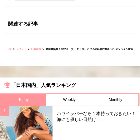
関連する記事
トップ
イベント
日本国内
参加費無料！7月25日（日）11：00～ハワイの自然に癒される♪オンライン旅会
「日本国内」人気ランキング
Today
Weekly
Monthly
ハワイラバーなら１本持っておきたい！
海にも優しい日焼け...