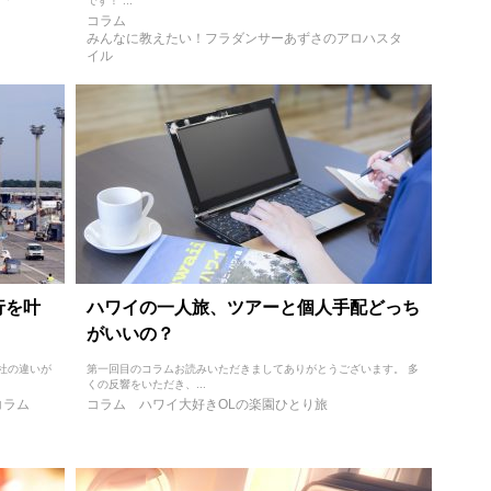
です！ ...
コラム
みんなに教えたい！フラダンサーあずさのアロハスタ
イル
行を叶
ハワイの一人旅、ツアーと個人手配どっち
がいいの？
社の違いが
第一回目のコラムお読みいただきましてありがとうございます。 多
くの反響をいただき、...
コラム
コラム
ハワイ大好きOLの楽園ひとり旅