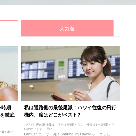
人気順
い時期
私は通路側の最後尾派！ハワイ往復の飛行
を徹底
機内、席はどこがベスト?
ハワイ往復の飛行機は、行きは7時間くらい、帰りは8〜9時間くら
いかかります。 長い...
が落ち着い
LaniLaniユーザー発！Sharing My Hawaii♡
コラム