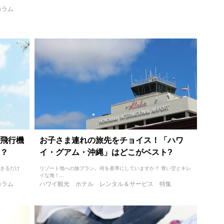
コラム
飛行機
お子さま連れの旅先をチョイス！「ハワ
？
イ・グアム・沖縄」はどこがベスト?
できるだけ
リゾート地への旅プラン。何を基準にしていますか？ 青い空とキレ
イな海！...
コラム
ハワイ観光
ホテル
レンタル＆サービス
特集