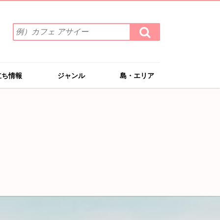
検
検
索
索
ワ
す
る
ー
ド
立ち情報
ジャンル
島・エリア
を
入
力
(例）
カ
フ
ェ
ア
サ
イ
ー