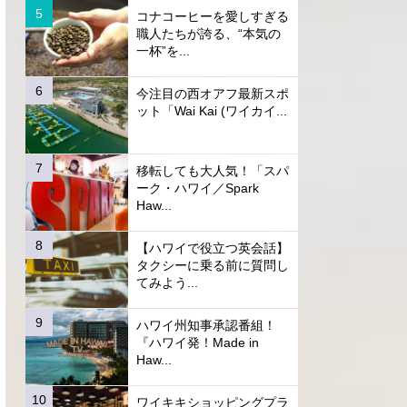
コナコーヒーを愛しすぎる
職人たちが誇る、“本気の
一杯”を...
今注目の西オアフ最新スポ
ット「Wai Kai (ワイカイ...
移転しても大人気！「スパ
ーク・ハワイ／Spark
Haw...
【ハワイで役立つ英会話】
タクシーに乗る前に質問し
てみよう...
ハワイ州知事承認番組！
『ハワイ発！Made in
Haw...
ワイキキショッピングプラ