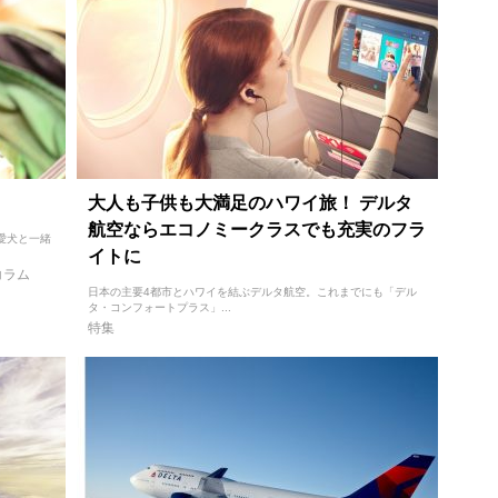
大人も子供も大満足のハワイ旅！ デルタ
航空ならエコノミークラスでも充実のフラ
、愛犬と一緒
イトに
コラム
日本の主要4都市とハワイを結ぶデルタ航空。これまでにも「デル
タ・コンフォートプラス」...
特集