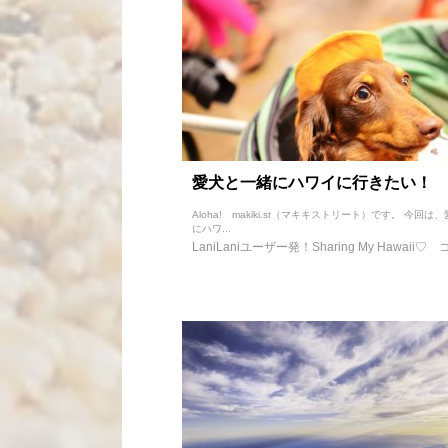
愛犬と一緒にハワイに行きたい！
Aloha! makiki.st（マキキストリート）です。 今回は
にハワ...
LaniLaniユーザー発！Sharing My Hawaii♡