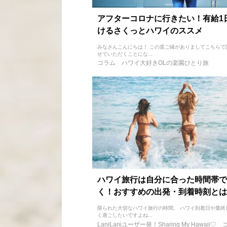
アフターコロナに行きたい！有給1
けるさくっとハワイのススメ
みなさんこんにちは！ この度ご縁がありましてこちらで
せていただくことにな...
コラム
ハワイ大好きOLの楽園ひとり旅
ハワイ旅行は自分に合った時間帯で
く！おすすめの出発・到着時刻とは
限られた大切なハワイ旅行の時間。 ハワイ到着日や最終
く過ごしたいですよね...
LaniLaniユーザー発！Sharing My Hawaii♡