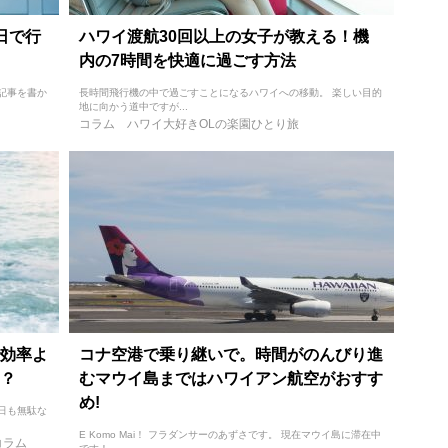
日で行
ハワイ渡航30回以上の女子が教える！機
内の7時間を快適に過ごす方法
記事を書か
長時間飛行機の中で過ごすことになるハワイへの移動。 楽しい目的
地に向かう道中ですが...
コラム
ハワイ大好きOLの楽園ひとり旅
効率よ
コナ空港で乗り継いで。時間がのんびり進
？
むマウイ島まではハワイアン航空がおすす
め!
日も無駄な
E Komo Mai！ フラダンサーのあずさです。 現在マウイ島に滞在中
コラム