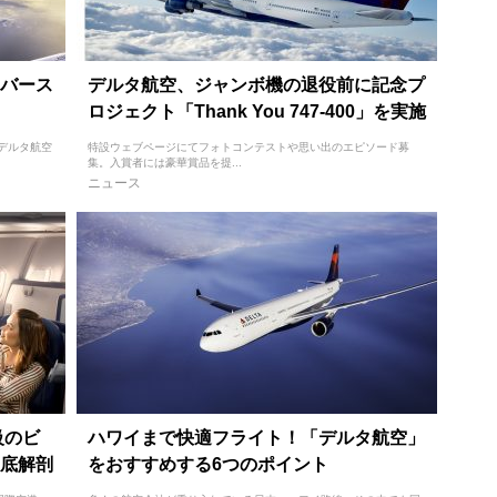
バース
デルタ航空、ジャンボ機の退役前に記念プ
ロジェクト「Thank You 747-400」を実施
デルタ航空
特設ウェブページにてフォトコンテストや思い出のエピソード募
集。入賞者には豪華賞品を提...
ニュース
級のビ
ハワイまで快適フライト！「デルタ航空」
底解剖
をおすすめする6つのポイント