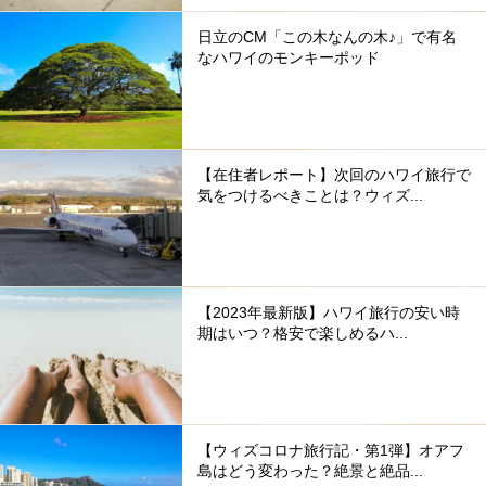
日立のCM「この木なんの木♪」で有名
なハワイのモンキーポッド
【在住者レポート】次回のハワイ旅行で
気をつけるべきことは？ウィズ...
【2023年最新版】ハワイ旅行の安い時
期はいつ？格安で楽しめるハ...
【ウィズコロナ旅行記・第1弾】オアフ
島はどう変わった？絶景と絶品...