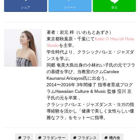
シェア
ツイート
送る
著者：岩元 梓（いわもとあずさ）
東京都秋葉原・千葉にて
Kalei O Hau’oli Hula
Studio
を主宰。
学生時代より、クラシックバレエ・ジャズダ
ンスを学ぶ。
同郷 奄美大島出身の小林れい子氏の元でフラ
の基礎を学び、当教室のクムCarolee
Kaunanui Aricayos氏に出会う。
2014〜2016年 3年間修了 指導者育成プログ
ラムHawaiian Culture & Music 監修 窪川 京
子氏の元を卒業 。
クラシックバレエ・ジャズダンス・ヨガの指
導経験を活かし「健康で美しく女性らしい優
雅なフラ」をモットーに指導。
フラ
フラダンサー
フラダンス
機内食